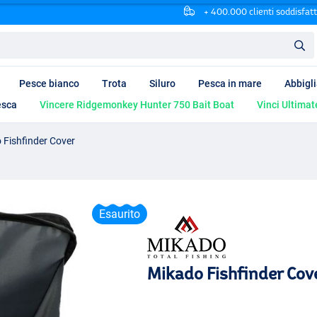
+ 400.000 clienti soddisfatt
Pesce bianco
Trota
Siluro
Pesca in mare
Abbigl
esca
Vincere Ridgemonkey Hunter 750 Bait Boat
Vinci Ultimat
 Fishfinder Cover
Esaurito
Mikado Fishfinder Cov