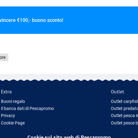
 vincere
€100,- buono sconto!
ore
Extra
Outlet
Buoni regalo
Outlet carpfis
Il banca dati di Pescapromo
Outlet predato
Privacy
Outlet pesca 
Cookie Page
Outlet pesce 
Idee regalo pesca
Outlet abbigl
Cookie sul sito web di Pescapromo
Nuova Attrezzatura da Pesca