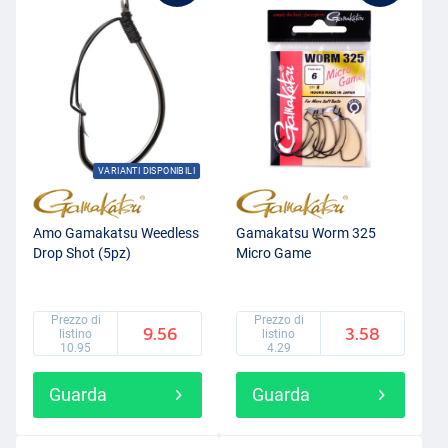
VARIANTI DISPONIBILI
Amo Gamakatsu Weedless
Gamakatsu Worm 325
Drop Shot (5pz)
Micro Game
Prezzo di
Prezzo di
9.56
3.58
listino
listino
10.95
4.29
Guarda
Guarda