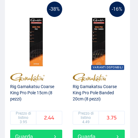
-38%
-16%
VARIANTI DISPONIBILI
Rig Gamakatsu Coarse
Rig Gamakatsu Coarse
King Pro Pole 15cm (8
King Pro Pole Banded
pezzi)
20cm (8 pezzi)
Prezzo di
Prezzo di
2.44
3.75
listino
listino
3.95
4.49
Guarda
Guarda