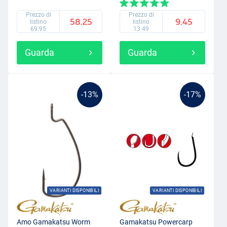
Prezzo di
Prezzo di
58.25
9.45
listino
listino
69.95
13.49
Guarda
Guarda
-13%
-17%
VARIANTI DISPONIBILI
VARIANTI DISPONIBILI
Amo Gamakatsu Worm
Gamakatsu Powercarp