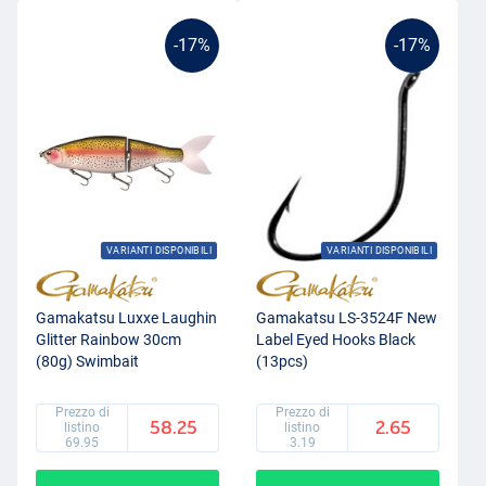
-17%
-17%
VARIANTI DISPONIBILI
VARIANTI DISPONIBILI
Gamakatsu Luxxe Laughin
Gamakatsu LS-3524F New
Glitter Rainbow 30cm
Label Eyed Hooks Black
(80g) Swimbait
(13pcs)
Prezzo di
Prezzo di
58.25
2.65
listino
listino
69.95
3.19