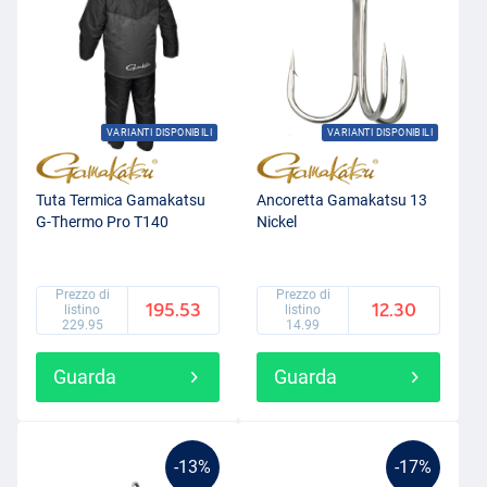
VARIANTI DISPONIBILI
VARIANTI DISPONIBILI
Tuta Termica Gamakatsu
Ancoretta Gamakatsu 13
G-Thermo Pro T140
Nickel
Prezzo di
Prezzo di
195.53
12.30
listino
listino
229.95
14.99
Guarda
Guarda
-13%
-17%