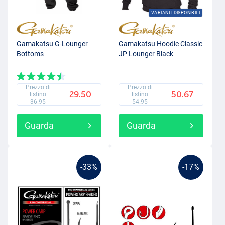
VARIANTI DISPONIBILI
Gamakatsu G-Lounger
Gamakatsu Hoodie Classic
Bottoms
JP Lounger Black
Prezzo di
Prezzo di
29.50
50.67
listino
listino
36.95
54.95
Guarda
Guarda
-33%
-17%