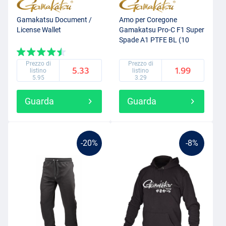
Gamakatsu Document /
Amo per Coregone
License Wallet
Gamakatsu Pro-C F1 Super
Spade A1 PTFE BL (10
pezzi)
Prezzo di
Prezzo di
5.33
1.99
listino
listino
5.95
3.29
Guarda
Guarda
-20%
-8%