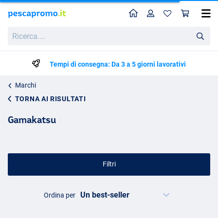
Home
Profilo
Carr
Ricerca....
Tempi di consegna: Da 3 a 5 giorni lavorativi
Marchi
TORNA AI RISULTATI
Gamakatsu
Filtri
Ordina per