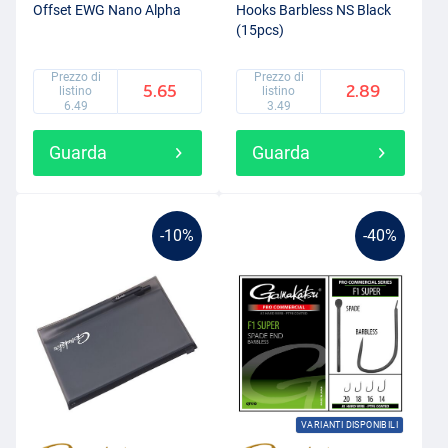
Offset EWG Nano Alpha
Hooks Barbless NS Black
(15pcs)
Prezzo di
Prezzo di
5.65
2.89
listino
listino
6.49
3.49
Guarda
Guarda
-10%
-40%
VARIANTI DISPONIBILI