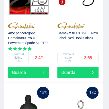
Amo per coregone
Gamakatsu LS-3513F New
Gamakatsu Pro-C
Label Eyed Hooks Black
Powercarp Spade A1 PTFE
BL (10 pezzi)
Prezzo di
Prezzo di
2.42
2.65
listino
listino
3.59
3.19
Guarda
Guarda
-15%
-18%