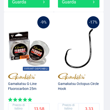
Guarda
Guarda
-9%
-17%
VARIANTI DISPONIBILI
Gamakatsu G-Line
Gamakatsu Octopus Circle
Fluorocarbon 25m
Hook
Prezzo di
Prezzo di
13.58
3.33
listino
listino