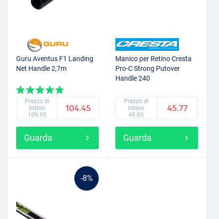
Guru Aventus F1 Landing
Manico per Retino Cresta
Net Handle 2,7m
Pro-C Strong Putover
Handle 240
Prezzo di
Prezzo di
104.45
45.77
listino
listino
109.95
49.95
Guarda
Guarda
-8%