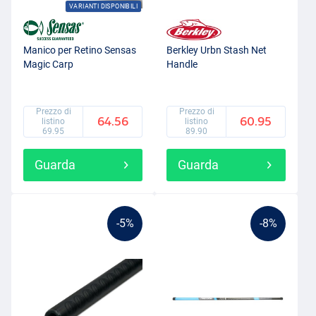
VARIANTI DISPONIBILI
Manico per Retino Sensas
Berkley Urbn Stash Net
Magic Carp
Handle
Prezzo di
Prezzo di
64.56
60.95
listino
listino
69.95
89.90
Guarda
Guarda
-5%
-8%