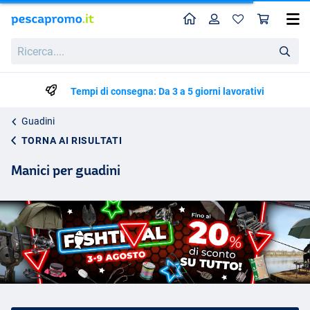
Home
Profilo
Carr
Ricerca....
Tempi di consegna: Da 3 a 5 giorni lavorativi
Guadini
TORNA AI RISULTATI
Manici per guadini