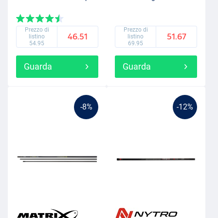
Prezzo di
Prezzo di
46.51
51.67
listino
listino
54.95
69.95
Guarda
Guarda
-8%
-12%