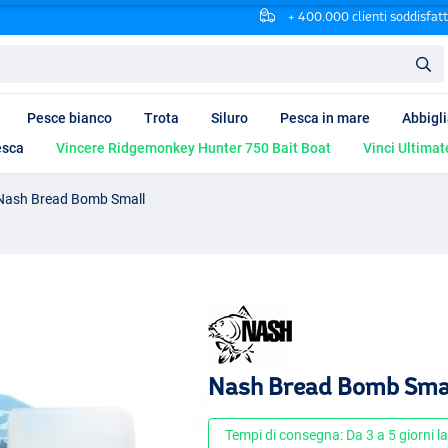
+ 400.000 clienti soddisfatt
Pesce bianco
Trota
Siluro
Pesca in mare
Abbigl
esca
Vincere Ridgemonkey Hunter 750 Bait Boat
Vinci Ultimat
Nash Bread Bomb Small
Nash Bread Bomb Sma
Tempi di consegna: Da 3 a 5 giorni la