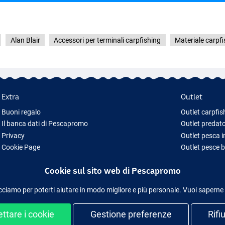
Alan Blair
Accessori per terminali carpfishing
Materiale carpfi
Extra
Outlet
Buoni regalo
Outlet carpfis
Il banca dati di Pescapromo
Outlet predato
Privacy
Outlet pesca 
Cookie Page
Outlet pesce 
Idee regalo pesca
Outlet abbigl
Cookie sul sito web di Pescapromo
Nuova Attrezzatura da Pesca
Attrezzatura da pesca temporaneamente esaurita
cciamo per poterti aiutare in modo migliore e più personale. Vuoi saperne
ttare i cookie
Gestione preferenze
Rifi
uro