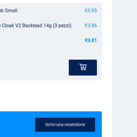
b Small
€5.95
 Cloak V2 Backlead 14g (3 pezzi)
€3.86
€9.81
Scrivi una recensione