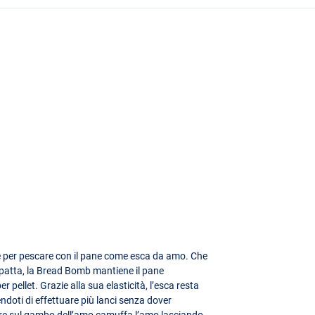
ce per pescare con il pane come esca da amo. Che
mpatta, la Bread Bomb mantiene il pane
 pellet. Grazie alla sua elasticità, l’esca resta
doti di effettuare più lanci senza dover
orre sul gambo dell’amo camuffa l’amo lasciando