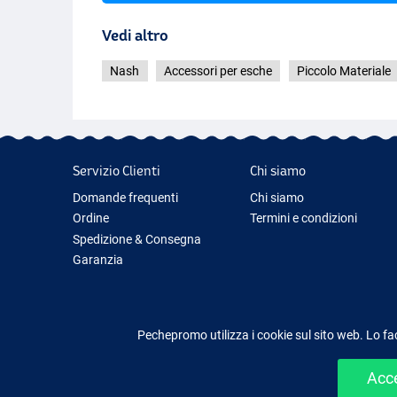
Vedi altro
Nash
Accessori per esche
Piccolo Materiale
Servizio Clienti
Chi siamo
Domande frequenti
Chi siamo
Ordine
Termini e condizioni
Spedizione & Consegna
Garanzia
Restituzione & Rimborso
Contattaci
Pechepromo utilizza i cookie sul sito web. Lo fa
Acce
Shopping facile e sic