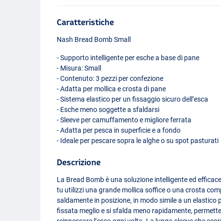
Caratteristiche
Nash Bread Bomb Small
- Supporto intelligente per esche a base di pane
- Misura: Small
- Contenuto: 3 pezzi per confezione
- Adatta per mollica e crosta di pane
- Sistema elastico per un fissaggio sicuro dell’esca
- Esche meno soggette a sfaldarsi
- Sleeve per camuffamento e migliore ferrata
- Adatta per pesca in superficie e a fondo
- Ideale per pescare sopra le alghe o su spot pasturati
Descrizione
La Bread Bomb è una soluzione intelligente ed effica
tu utilizzi una grande mollica soffice o una crosta co
saldamente in posizione, in modo simile a un elastico per
fissata meglio e si sfalda meno rapidamente, permetten
reinnescare l’esca ogni volta. La lunga sleeve che sc