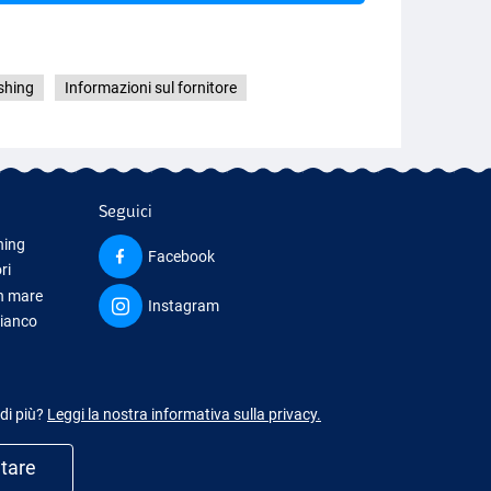
shing
Informazioni sul fornitore
Seguici
hing
Facebook
ri
in mare
Instagram
bianco
iamento
 di più?
Leggi la nostra informativa sulla privacy.
utare