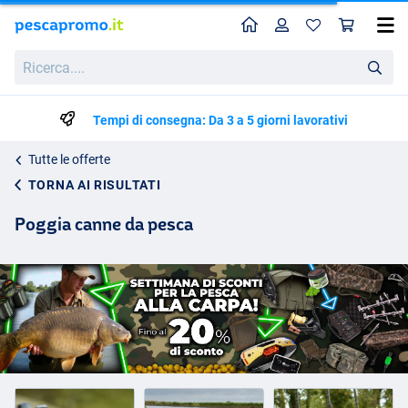
Home
Profilo
Carr
Ricerca....
Tempi di consegna: Da 3 a 5 giorni lavorativi
Tutte le offerte
TORNA AI RISULTATI
Poggia canne da pesca