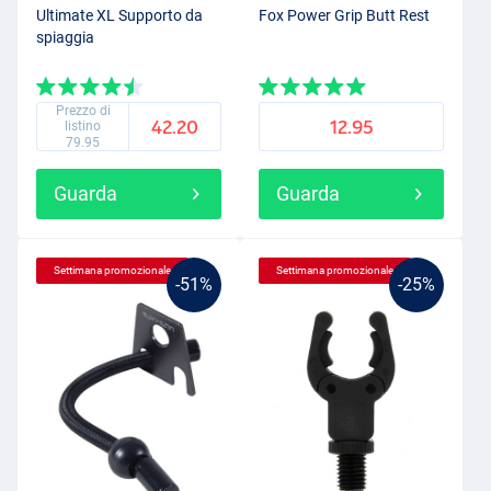
Ultimate XL Supporto da
Fox Power Grip Butt Rest
spiaggia
Prezzo di
42.20
12.95
listino
79.95
Guarda
Guarda
Settimana promozionale
Settimana promozionale
-51%
-25%