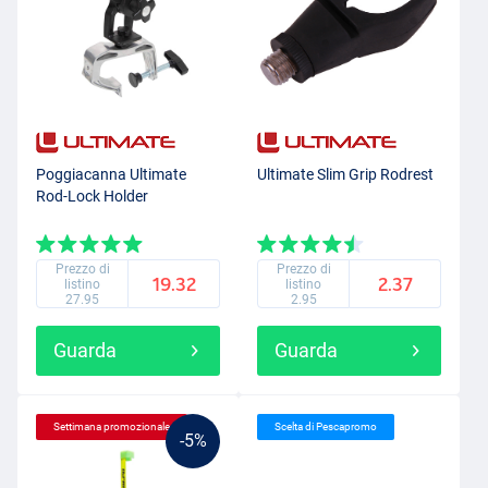
Poggiacanna Ultimate
Ultimate Slim Grip Rodrest
Rod-Lock Holder
Prezzo di
Prezzo di
19.32
2.37
listino
listino
27.95
2.95
Guarda
Guarda
Settimana promozionale
Scelta di Pescapromo
-5%