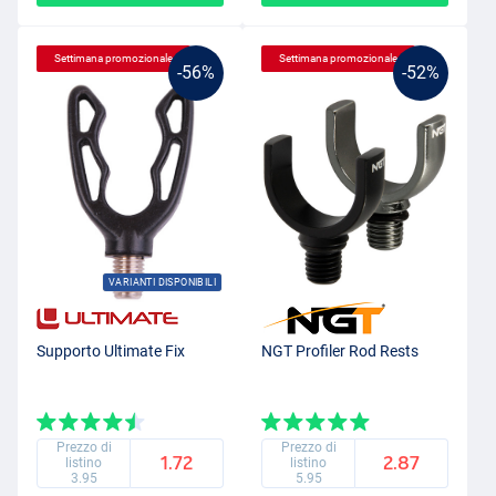
Settimana promozionale
Settimana promozionale
-56%
-52%
VARIANTI DISPONIBILI
Supporto Ultimate Fix
NGT Profiler Rod Rests
Prezzo di
Prezzo di
1.72
2.87
listino
listino
3.95
5.95