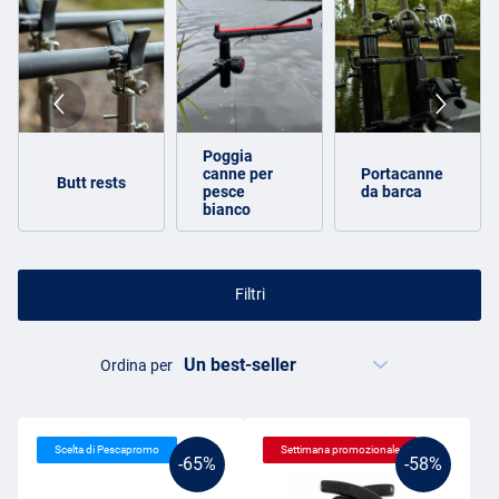
Poggia
canne per
Portacanne
Butt rests
pesce
da barca
bianco
Filtri
Ordina per
Scelta di Pescapromo
Settimana promozionale
-65%
-58%