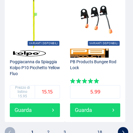
VARIANTI DISPONIBILI
VARIANTI DISPONIBILI
Poggiacanna da Spiaggia
PB Products Bungee Rod
Kolpo P10 Picchetto Yellow
Lock
Fluo
Prezzo di
15.15
5.99
listino
15.95
Guarda
Guarda
1
2
3
...
18