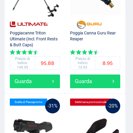
Poggiacanne Triton
Poggia Canna Guru Rear
Ultimate (Incl. Front Rests
Reaper
& Butt Caps)
Prezzo di
Prezzo di
95.88
8.95
listino
listino
149.95
10.95
Guarda
Guarda
Scelta di Pescapromo
Settimana promozionale
-31%
-20%