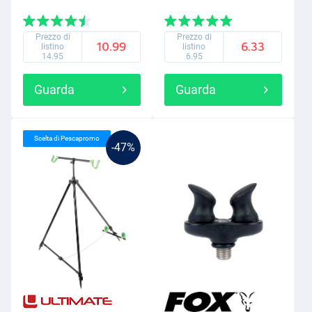
Prezzo di
Prezzo di
10.99
6.33
listino
listino
14.95
6.95
Guarda
Guarda
Scelta di Pescapromo
-47%