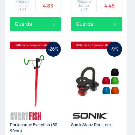
Prezzo di
Prezzo di
4.83
4.46
listino
listino
6.95
4.95
Guarda
Guarda
Settimana promozionale
Settimana promozionale
-26%
-9%
Portacanne Everyfish (50-
Sonik Stanz Rod Lock
90cm)