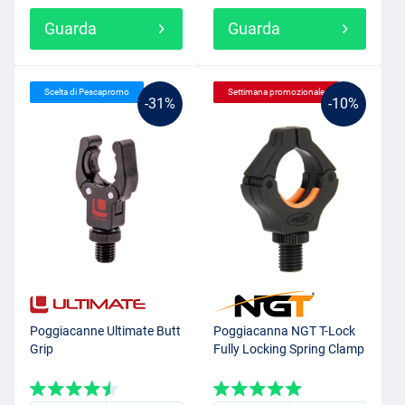
Guarda
Guarda
Scelta di Pescapromo
Settimana promozionale
-31%
-10%
Poggiacanne Ultimate Butt
Poggiacanna NGT T-Lock
Grip
Fully Locking Spring Clamp