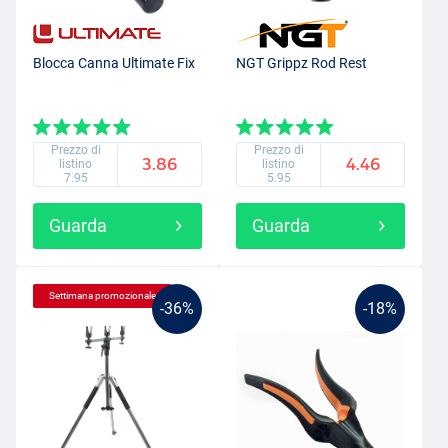
Blocca Canna Ultimate Fix
NGT Grippz Rod Rest
Prezzo di
Prezzo di
3.86
4.46
listino
listino
7.95
5.95
Guarda
Guarda
Settimana promozionale
-36%
-18%