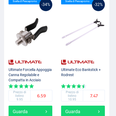
Scelta di Pescapromo
Scelta di Pescapromo
-34%
-32%
Ultimate Forcella Appoggia
Ultimate Eco Bankstick +
Canna Regolabile e
Rodrest
Compatta in Acciaio
Inossidabile
Prezzo di
Prezzo di
6.59
7.47
listino
listino
9.95
10.95
Guarda
Guarda