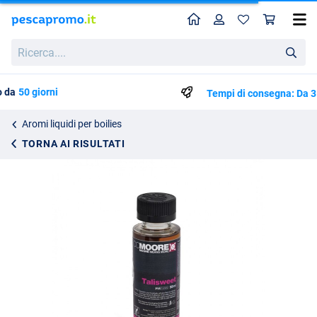
Home
Profilo
Carr
Dolcificante CC Moore Talisweet 50ml
Prezzo di listino
Ricerca....
9.97
10.49
Tempi di consegna: Da 3 a 5 giorni lavorativi
Aromi liquidi per boilies
TORNA AI RISULTATI