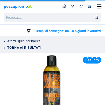
Home
Profilo
Carr
Martin SB Classic Range Super Smog 250ml
Ricerca....
11.99
Tempi di consegna: Da 3 a 5 giorni lavorativi
Aromi liquidi per boilies
TORNA AI RISULTATI
Esaurito