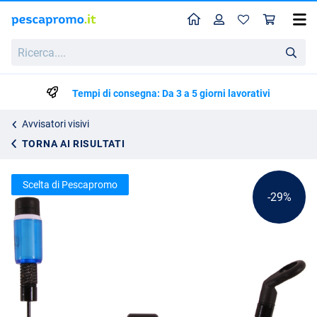
Home
Profilo
Carr
Ultimate Bionic Swing Indicator
Ricerca....
Prezzo di listino
7.16
9.95
Tempi di consegna: Da 3 a 5 giorni lavorativi
Avvisatori visivi
TORNA AI RISULTATI
Scelta di Pescapromo
-29%