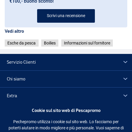
€100,- buono sconto!
Scrivi una recensione
Vedi altro
Esche da pesca
Boilies
Informazioni sul fornitore
Servizio Clienti
Creamy Custard
Chi siamo
Extra
Cookie sul sito web di Pescapromo
Outlet
Garlic Gamba
Pechepromo utilizza i cookie sul sito web. Lo facciamo per
poterti aiutare in modo migliore e più personale. Vuoi saperne di
Seguici
Facebook
Instagram