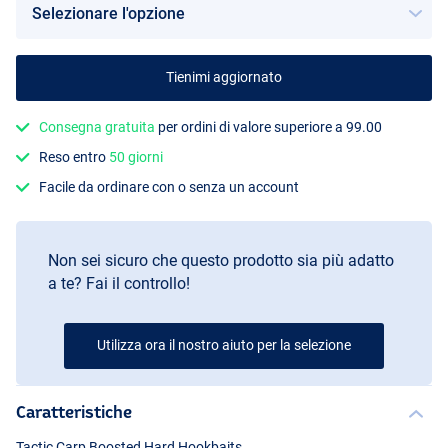
Tienimi aggiornato
Consegna gratuita
per ordini di valore superiore a 99.00
Creamy Custard
Reso entro
50 giorni
Facile da ordinare con o senza un account
Non sei sicuro che questo prodotto sia più adatto
a te? Fai il controllo!
Utilizza ora il nostro aiuto per la selezione
Caratteristiche
Tactic Carp Boosted Hard Hookbaits