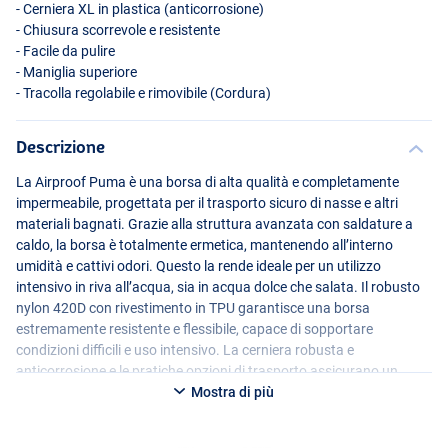
- Cerniera XL in plastica (anticorrosione)
- Chiusura scorrevole e resistente
- Facile da pulire
- Maniglia superiore
- Tracolla regolabile e rimovibile (Cordura)
Descrizione
La Airproof Puma è una borsa di alta qualità e completamente
impermeabile, progettata per il trasporto sicuro di nasse e altri
materiali bagnati. Grazie alla struttura avanzata con saldature a
caldo, la borsa è totalmente ermetica, mantenendo all’interno
umidità e cattivi odori. Questo la rende ideale per un utilizzo
intensivo in riva all’acqua, sia in acqua dolce che salata. Il robusto
nylon 420D con rivestimento in
TPU
garantisce una borsa
estremamente resistente e flessibile, capace di sopportare
condizioni difficili e uso intensivo. La cerniera robusta e
anticorrosione e le pratiche opzioni di trasporto assicurano un
comfort ottimale. Una soluzione affidabile e innovativa per i
Mostra di più
pescatori che desiderano mantenere la propria attrezzatura pulita,
asciutta e ben organizzata!