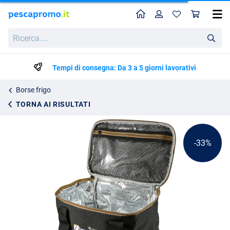
Home
Profilo
Carr
Borsa Termica Ultimate Hyperga Medium
Prezzo di listino
Ricerca....
13.46
19.95
Tempi di consegna: Da 3 a 5 giorni lavorativi
Borse frigo
TORNA AI RISULTATI
-33%