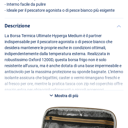
- Interno facile da pulire
- Ideale per il pescatore agonista o di pesce bianco più esigente
Descrizione
La Borsa Termica Ultimate Hyperga Medium è il partner
indispensabile per il pescatore agonista o di pesce bianco che
desidera mantenere le proprie esche in condizioni ottimali,
indipendentemente dalla temperatura esterna. Realizzata in
robustissimo Oxford 1200D, questa borsa frigo non è solo
resistente all’usura, ma è anche dotata di una base impermeabile e
antiscivolo per la massima protezione su sponde bagnate. L’interno
isolante assicura che bigattini, caster o vermi rimangano freschi e
al fresco per ore, mentre la pratica tasca con zip nel coperchio offre
spazio extra per ghiaccioli refrigeranti o piccoli accessori.
Mostra di più