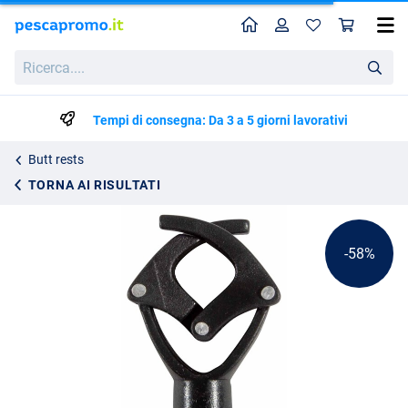
Home
Profilo
Carr
Supporto Ultimate Gate
Prezzo di listino
Ricerca....
4.22
9.95
Tempi di consegna: Da 3 a 5 giorni lavorativi
Butt rests
TORNA AI RISULTATI
-58%