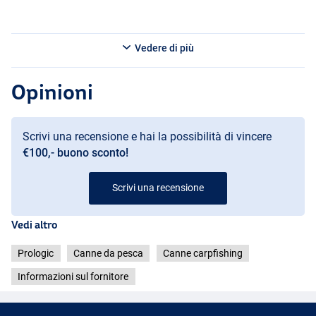
Prologic Combat-X Classic Shrink 12ft (3.5lb)
- Lunghezza: 12ft (365cm)
- Test curve: 3.5lb
- Lunghezza di trasporto: 182cm
Vedere di più
- Peso: 359g
- Anello iniziale: 50mm
Opinioni
Prologic Combat-X Classic Shrink 12ft (3.75lb)
- Lunghezza: 12ft (365cm)
- Test curve: 3.75lb
Scrivi una recensione e hai la possibilità di vincere
- Lunghezza di trasporto: 182cm
€100,- buono sconto!
- Peso: 373g
- Anello iniziale: 50mm
Scrivi una recensione
Vedi altro
Prologic
Canne da pesca
Canne carpfishing
Informazioni sul fornitore