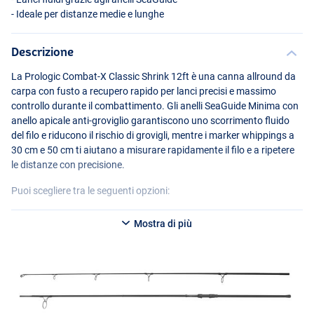
- Ideale per distanze medie e lunghe
Descrizione
La Prologic Combat-X Classic Shrink 12ft è una canna allround da
carpa con fusto a recupero rapido per lanci precisi e massimo
controllo durante il combattimento. Gli anelli SeaGuide Minima con
anello apicale anti-groviglio garantiscono uno scorrimento fluido
del filo e riducono il rischio di grovigli, mentre i marker whippings a
30 cm e 50 cm ti aiutano a misurare rapidamente il filo e a ripetere
le distanze con precisione.
Puoi scegliere tra le seguenti opzioni:
Prologic Combat-X Classic Shrink 12ft (3lb)
Mostra di più
- Lunghezza: 12ft (365cm)
- Test curve: 3lb
- Lunghezza di trasporto: 182cm
- Peso: 337g
- Anello iniziale: 40mm