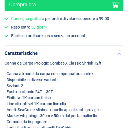
Compra ora
Consegna gratuita
per ordini di valore superiore a 99.00
Reso entro
50 giorni
Facile da ordinare con o senza un account
Caratteristiche
Canna da Carpa Prologic Combat-X Classic Shrink 12ft
- Canna allround da carpa con impugnatura shrink
- Disponibile in diverse varianti
- Sezioni: 2
- Fusto: carbonio 24T + 30T
- Finitura: 1K carbon finish
- Line clip: offset 1K carbon line clip
- Anelli: SeaGuide Minima + anello apicale anti-groviglio
- Marker whippings: 30cm e 50cm dal porta mulinello
- Comoda da impugnare
- Lanci fluidi grazie agli anelli SeaGuide