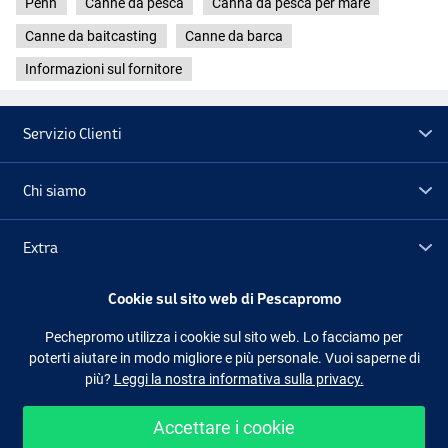
Penn
Canne da pesca
Canna da pesca per mare
Canne da baitcasting
Canne da barca
Informazioni sul fornitore
Servizio Clienti
Chi siamo
Extra
Cookie sul sito web di Pescapromo
Outlet
Pechepromo utilizza i cookie sul sito web. Lo facciamo per
poterti aiutare in modo migliore e più personale. Vuoi saperne di
Seguici
Facebook
Instagram
più?
Leggi la nostra informativa sulla privacy.
Accettare i cookie
Shopping facile e sicuro