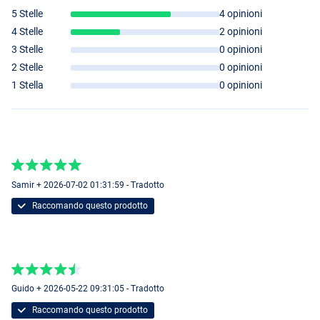
DAM
Full Tech Feeder 390cm (120g) 6000 (0.40mm)
CMB
5 Stelle
4 opinioni
- Lunghezza: 390cm
4 Stelle
2 opinioni
- Lunghezza di trasporto: 130cm
3 Stelle
0 opinioni
- Grammatura: 120g
2 Stelle
0 opinioni
- Taglia mulinello: 6000
- Diametro della lenza in bobina: 0,40 mm
1 Stella
0 opinioni
Samir + 2026-07-02 01:31:59 - Tradotto
Raccomando questo prodotto
Guido + 2026-05-22 09:31:05 - Tradotto
Raccomando questo prodotto