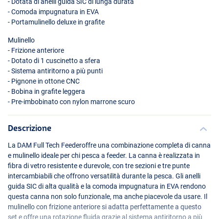
- Dotata di anelli guida
SIC
di lunga durata
- Comoda impugnatura in
EVA
- Portamulinello deluxe in grafite
Mulinello
- Frizione anteriore
- Dotato di 1 cuscinetto a sfera
- Sistema antiritorno a più punti
- Pignone in ottone
CNC
- Bobina in grafite leggera
- Pre-imbobinato con nylon marrone scuro
Descrizione
La
DAM
Full Tech Feederoffre una combinazione completa di canna
e mulinello ideale per chi pesca a feeder. La canna è realizzata in
fibra di vetro resistente e durevole, con tre sezioni e tre punte
intercambiabili che offrono versatilità durante la pesca. Gli anelli
guida
SIC
di alta qualità e la comoda impugnatura in
EVA
rendono
questa canna non solo funzionale, ma anche piacevole da usare. Il
mulinello con frizione anteriore si adatta perfettamente a questo
set e offre una rotazione fluida grazie al sistema antiritorno a più