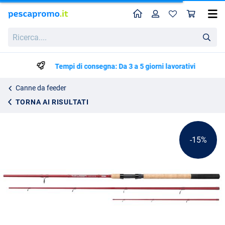
Home
Profilo
Carr
Canna da feeder Mitchell Tanager Power (3 pezzi)
Prezzo di listino
Ricerca....
68.35
79.95
Tempi di consegna: Da 3 a 5 giorni lavorativi
Canne da feeder
TORNA AI RISULTATI
-15%