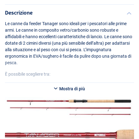
Descrizione
Le canne da feeder Tanager sono ideali per i pescatori alle prime
armi. Le canne in composito vetro/carbonio sono robuste e
affidabili e hanno eccellenti caratteristiche di lancio. Le canne sono
dotate di 2 cimini diversi (una più sensibile dell’altra) per adattarsi
alla situazione e al peso con cui si pesca. L’impugnatura
ergonomica in
EVA
/sughero è facile da pulire dopo una giornata di
pesca.
È possibile scegliere tra:
Canna da feeder Mitchell Tanager Power
Mostra di più
- Lunghezza: 3,30 m
- Grammatura: 60-100g
- Numero di sezioni: 3
Canna da feeder Mitchell Tanager Power
- Lunghezza: 3,60 m
- Grammatura: 60-100g
- Numero di sezioni: 3