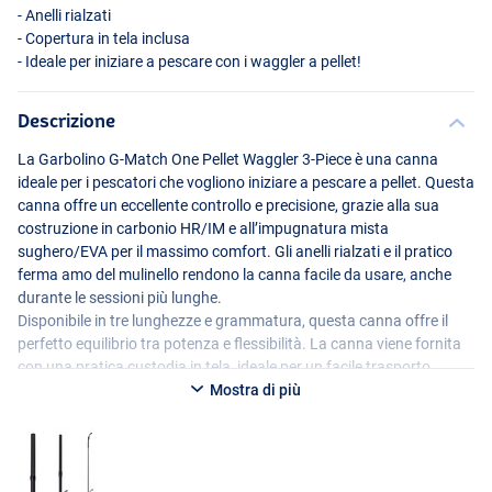
- Anelli rialzati
- Copertura in tela inclusa
- Ideale per iniziare a pescare con i waggler a pellet!
Descrizione
La Garbolino G-Match One Pellet Waggler 3-Piece è una canna
ideale per i pescatori che vogliono iniziare a pescare a pellet. Questa
canna offre un eccellente controllo e precisione, grazie alla sua
costruzione in carbonio HR/IM e all’impugnatura mista
sughero/
EVA
per il massimo comfort. Gli anelli rialzati e il pratico
ferma amo del mulinello rendono la canna facile da usare, anche
durante le sessioni più lunghe.
Disponibile in tre lunghezze e grammatura, questa canna offre il
perfetto equilibrio tra potenza e flessibilità. La canna viene fornita
con una pratica custodia in tela, ideale per un facile trasporto.
Perfetta sia per i principianti che per i pescatori esperti che
Mostra di più
desiderano concentrarsi sulla pesca a pellet!