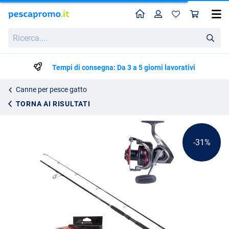
Home
Profilo
Carr
Ultimate Catfish Spin Combo 2.70m (50-200g)
Prezzo di listino
Ricerca....
93.05
134.85
Tempi di consegna: Da 3 a 5 giorni lavorativi
Canne per pesce gatto
TORNA AI RISULTATI
-31%