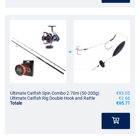
- Potente Power Drive Gear
- Rotore bilanciato al computer
- Bobina longcast in alluminio
- Sistema anti-ritorno istantaneo
- Potente frizione multi-disc
- Sigillato contro sporco e umidità
Lenza Intrecciata per Pesci Gatto Ultimate Catstrike X8
- Lunghezza: 300m
- Colore: rosa nebbia
- Lenza intrecciata in PE 8X
- Non si allunga
- Super resistente
- Perfetto rilevamento delle abboccate
Ultimate Catfish Spin Combo 2.70m (50-200g)
€93.05
- Elevata resistenza al nodo e all’abrasione
Ultimate Catfish Rig Double Hook and Rattle
€2.66
- Ideale per il pesce gatto
Totale
€95.71