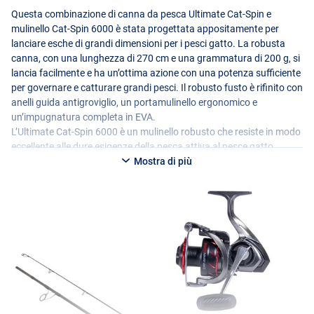
Questa combinazione di canna da pesca Ultimate Cat-Spin e
mulinello Cat-Spin 6000 è stata progettata appositamente per
lanciare esche di grandi dimensioni per i pesci gatto. La robusta
canna, con una lunghezza di 270 cm e una grammatura di 200 g, si
lancia facilmente e ha un’ottima azione con una potenza sufficiente
per governare e catturare grandi pesci. Il robusto fusto è rifinito con
anelli guida antigroviglio, un portamulinello ergonomico e
un’impugnatura completa in
EVA
.
L’Ultimate Cat-Spin 6000 è un mulinello robusto che resiste in modo
eccellente alle dure esigenze della pesca attiva al pesce gatto.
Questo mulinello per pesci gatto ha una bobina in alluminio,
Mostra di più
un’impugnatura ergonomica con manopola sovradimensionata e 5
cuscinetti a sfera per un funzionamento fluido. Questo lo rende
ideale per la pesca attiva con esche artificiali dalla barca o dalla
riva. Una combinazione solida che non vi deluderà mai, in qualsiasi
condizione di pesca!
Specifiche tecniche:
Ultimate Cat-Spin
- Canna per il pesce gatto