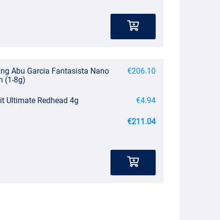
ng Abu Garcia Fantasista Nano
€206.10
m (1-8g)
it Ultimate Redhead 4g
€4.94
€211.04