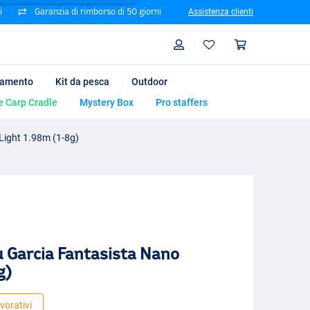
i
Garanzia di rimborso di 50 giorni
Assistenza clienti
Ricerca
Profilo
Carrello
iamento
Kit da pesca
Outdoor
e Carp Cradle
Mystery Box
Pro staffers
Light 1.98m (1-8g)
 Garcia Fantasista Nano
g)
vorativi