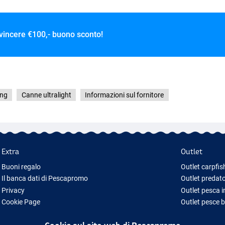
 vincere
€100,- buono sconto!
ing
Canne ultralight
Informazioni sul fornitore
Extra
Outlet
Buoni regalo
Outlet carpfis
Il banca dati di Pescapromo
Outlet predato
Privacy
Outlet pesca 
Cookie Page
Outlet pesce 
Idee regalo pesca
Outlet abbigl