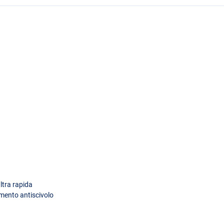
ltra rapida
imento antiscivolo