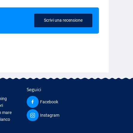
Scrivi una recensione
Seguici
hing
Facebook
ri
in mare
Instagram
bianco
iamento