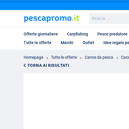
Ricerca....
Offerte giornaliere
Carpfishing
Pesce predatore
Tutte le offerte
Marchi
Outlet
Idee regalo p
Homepage
Tutte le offerte
Canne da pesca
Cann
TORNA AI RISULTATI