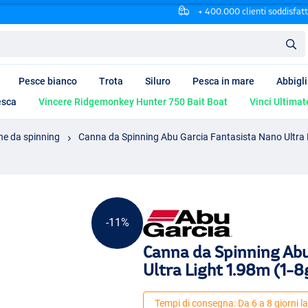
+ 400.000 clienti soddisfatt
Pesce bianco
Trota
Siluro
Pesca in mare
Abbigl
esca
Vincere Ridgemonkey Hunter 750 Bait Boat
Vinci Ultimat
e da spinning
Canna da Spinning Abu Garcia Fantasista Nano Ultra 
-11%
Canna da Spinning Abu
Ultra Light 1.98m (1-8
Tempi di consegna: Da 6 a 8 giorni la