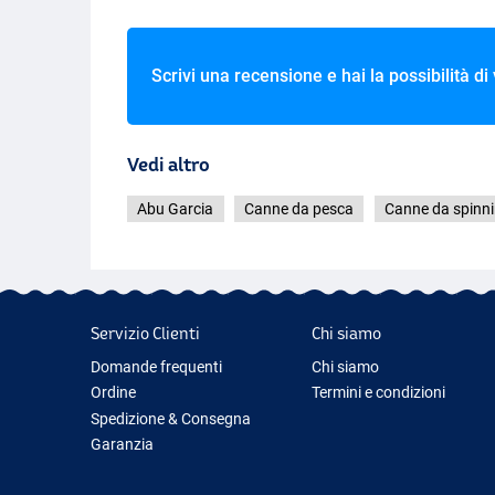
Scrivi una recensione e hai la possibilità di
Vedi altro
Abu Garcia
Canne da pesca
Canne da spinn
Servizio Clienti
Chi siamo
Domande frequenti
Chi siamo
Ordine
Termini e condizioni
Spedizione & Consegna
Garanzia
Restituzione & Rimborso