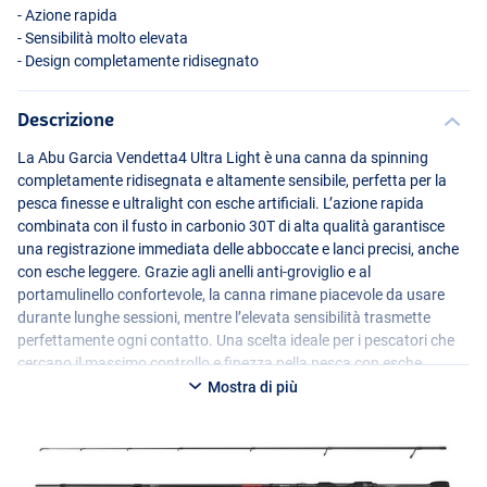
- Azione rapida
- Sensibilità molto elevata
- Design completamente ridisegnato
Descrizione
La Abu Garcia Vendetta4 Ultra Light è una canna da spinning
completamente ridisegnata e altamente sensibile, perfetta per la
pesca finesse e ultralight con esche artificiali. L’azione rapida
combinata con il fusto in carbonio 30T di alta qualità garantisce
una registrazione immediata delle abboccate e lanci precisi, anche
con esche leggere. Grazie agli anelli anti-groviglio e al
portamulinello confortevole, la canna rimane piacevole da usare
durante lunghe sessioni, mentre l’elevata sensibilità trasmette
perfettamente ogni contatto. Una scelta ideale per i pescatori che
cercano il massimo controllo e finezza nella pesca con esche
leggere.
Mostra di più
Disponibile in diverse lunghezze:
Abu Garcia Vendetta4 622 Ultra Light S 1.88m 1-7g F Solid SP