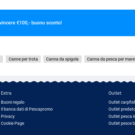
 vincere
€100,- buono sconto!
g
Canne per trota
Canna da spigola
Canna da pesca per mare
Extra
Outlet
Buoni regalo
Outlet carpfis
Il banca dati di Pescapromo
Outlet predato
Privacy
Outlet pesca 
Cookie Page
Outlet pesce 
Idee regalo pesca
Outlet abbigl