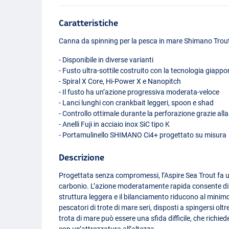
Caratteristiche
Canna da spinning per la pesca in mare Shimano Trou
- Disponibile in diverse varianti
- Fusto ultra-sottile costruito con la tecnologia giapp
- Spiral X Core, Hi-Power X e Nanopitch
- Il fusto ha un’azione progressiva moderata-veloce
- Lanci lunghi con crankbait leggeri, spoon e shad
- Controllo ottimale durante la perforazione grazie all
- Anelli Fuji in acciaio inox SiC tipo K
- Portamulinello
SHIMANO
Ci4+ progettato su misura
Descrizione
Progettata senza compromessi, l’Aspire Sea Trout fa un
carbonio. L’azione moderatamente rapida consente di
struttura leggera e il bilanciamento riducono al minim
pescatori di trote di mare seri, disposti a spingersi oltre
trota di mare può essere una sfida difficile, che richie