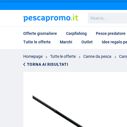
Ricerca....
Offerte giornaliere
Carpfishing
Pesce predatore
Tutte le offerte
Marchi
Outlet
Idee regalo p
Homepage
Tutte le offerte
Canne da pesca
Cann
TORNA AI RISULTATI