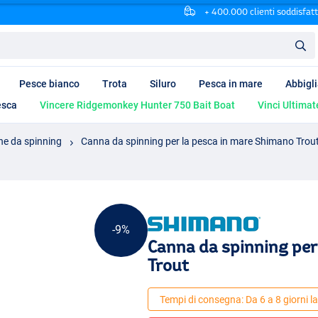
+ 400.000 clienti soddisfatt
Pesce bianco
Trota
Siluro
Pesca in mare
Abbigl
esca
Vincere Ridgemonkey Hunter 750 Bait Boat
Vinci Ultimat
e da spinning
Canna da spinning per la pesca in mare Shimano Trou
-9%
Canna da spinning per
Trout
Tempi di consegna: Da 6 a 8 giorni la