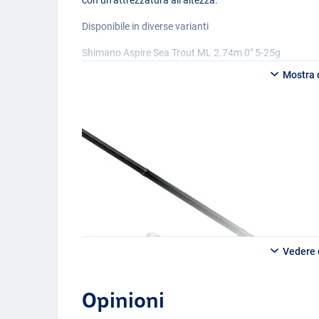
con un’attrezzatura all’altezza.
Disponibile in diverse varianti
Shimano Aspire Sea Trout ML 2.74m 0" 5-25g
- Lunghezza: 2,74 m
Mostra d
- Lunghezza di trasporto: 141cm
- Grammatura: 5-25g
- Peso: 140g
Shimano Aspire Sea Trout M 2,74m 0" 7-35g
- Lunghezza: 2,74m
- Lunghezza di trasporto: 141cm
- Grammatura: 7-35g
- Peso: 147g
Shimano Aspire Sea Trout ML 2,89m 9’6" 5-25g
- Lunghezza: 2,89m
Vedere d
- Lunghezza di trasporto: 149cm
- Grammatura: 5-25g
- Peso: 140g
Opinioni
Shimano Aspire Sea Trout MH 2,89m 6" 10-40g