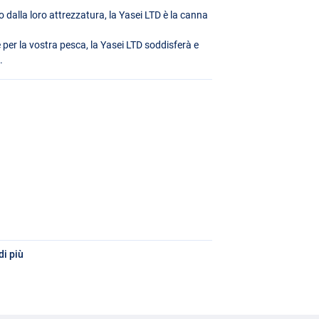
o dalla loro attrezzatura, la Yasei
LTD
è la canna
 per la vostra pesca, la Yasei
LTD
soddisferà e
.
i più