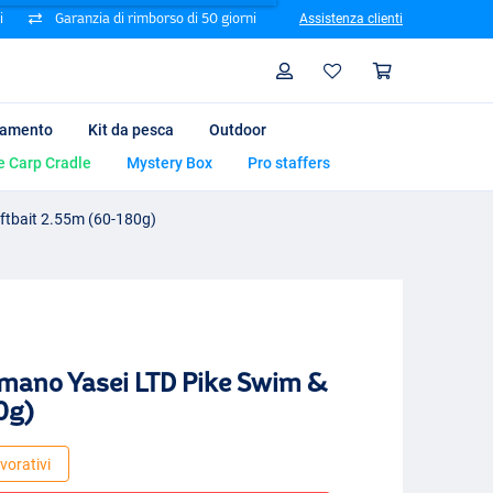
i
Garanzia di rimborso di 50 giorni
Assistenza clienti
Ricerca
Profilo
Carrello
iamento
Kit da pesca
Outdoor
e Carp Cradle
Mystery Box
Pro staffers
ftbait 2.55m (60-180g)
mano Yasei LTD Pike Swim &
0g)
vorativi