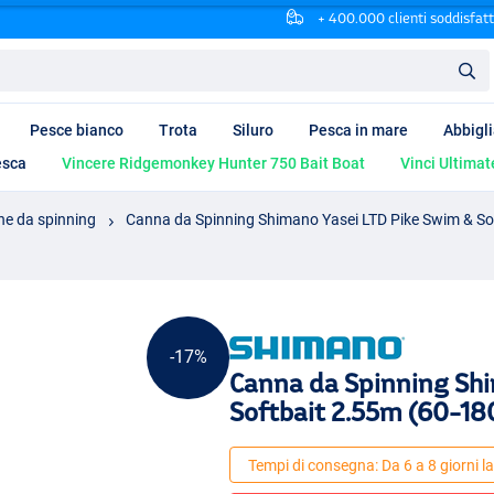
+ 400.000 clienti soddisfatt
Pesce bianco
Trota
Siluro
Pesca in mare
Abbigl
esca
Vincere Ridgemonkey Hunter 750 Bait Boat
Vinci Ultimat
e da spinning
Canna da Spinning Shimano Yasei LTD Pike Swim & So
-17%
Canna da Spinning Shi
Softbait 2.55m (60-18
Tempi di consegna: Da 6 a 8 giorni la