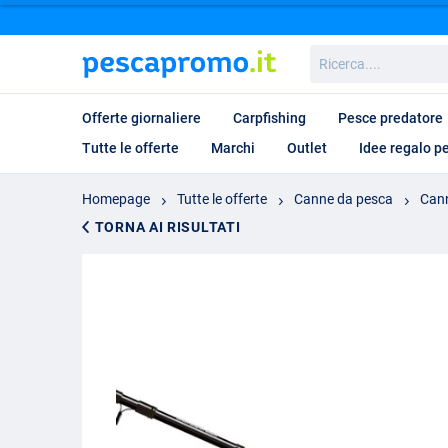
Ricerca....
Offerte giornaliere
Carpfishing
Pesce predatore
Tutte le offerte
Marchi
Outlet
Idee regalo p
Homepage
Tutte le offerte
Canne da pesca
Cann
TORNA AI RISULTATI