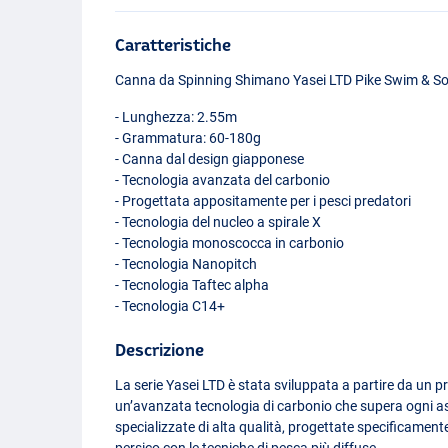
Caratteristiche
Canna da Spinning Shimano Yasei
LTD
Pike Swim & So
- Lunghezza: 2.55m
- Grammatura: 60-180g
- Canna dal design giapponese
- Tecnologia avanzata del carbonio
- Progettata appositamente per i pesci predatori
- Tecnologia del nucleo a spirale X
- Tecnologia monoscocca in carbonio
- Tecnologia Nanopitch
- Tecnologia Taftec alpha
- Tecnologia C14+
Descrizione
La serie Yasei
LTD
è stata sviluppata a partire da un 
un’avanzata tecnologia di carbonio che supera ogni as
specializzate di alta qualità, progettate specificamente 
persico con le tecniche di pesca più diffuse.