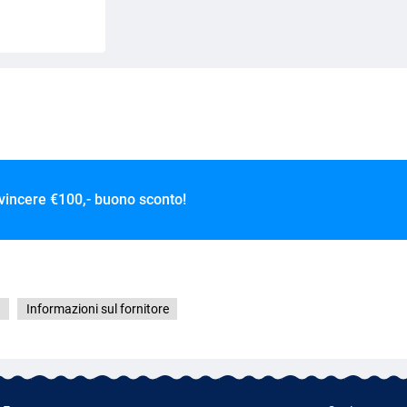
 vincere
€100,- buono sconto!
g
Informazioni sul fornitore