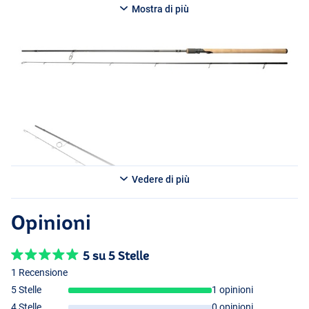
con un peso di lancio di 7-30g lanci facilmente la tua esca artificiale
Mostra di più
lontano e mantieni sempre il pieno controllo durante il
combattimento con un forte predatore.
Disponibile in diverse lunghezze:
Canna da Spinning Westin W3 Spin 2nd M 2.7m (7-30g)
- 2 sezioni
- Lunghezza: 2.7m
- Grammatura: 7-30g
- Lunghezza di trasporto: 142cm
Canna da Spinning Westin W3 Spin 2nd M 3m (7-30g)
Vedere di più
- 2 sezioni
- Lunghezza: 3m
- Grammatura: 7-30g
Opinioni
- Lunghezza di trasporto: 157cm
5 su 5 Stelle
1 Recensione
5 Stelle
1 opinioni
4 Stelle
0 opinioni