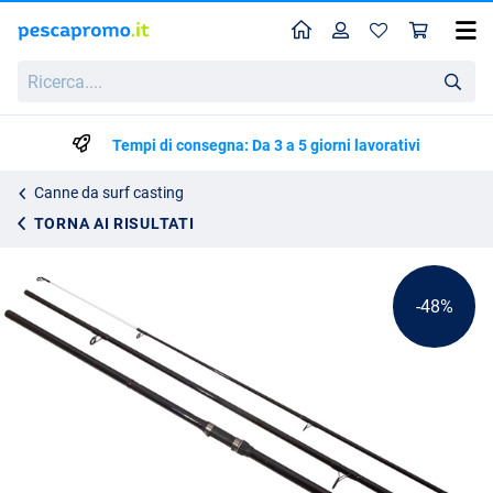
Home
Profilo
Carr
Canna da Spiaggia Ultimate Beachforce 5m (100-250g)
Ricerca....
Prezzo di listino
29.95
56.95
Tempi di consegna: Da 3 a 5 giorni lavorativi
Canne da surf casting
TORNA AI RISULTATI
-48%