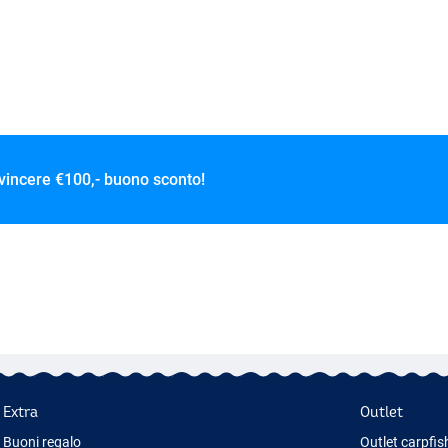
 vincere
€100,- buono sconto!
Extra
Outlet
Buoni regalo
Outlet carpfis