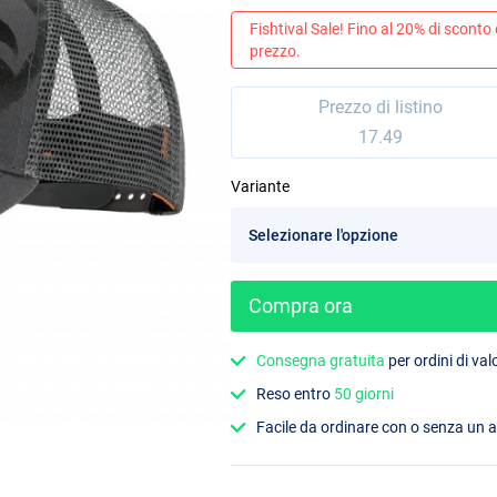
Fishtival Sale! Fino al 20% di sconto
prezzo.
Prezzo di listino
17.49
Variante
Compra ora
Consegna gratuita
per ordini di va
Reso entro
50 giorni
Facile da ordinare con o senza un 