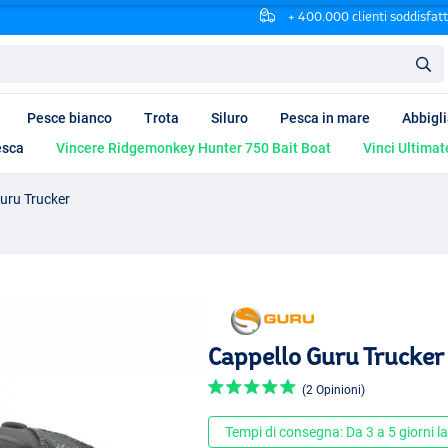
+ 400.000 clienti soddisfatt
Pesce bianco
Trota
Siluro
Pesca in mare
Abbigl
esca
Vincere Ridgemonkey Hunter 750 Bait Boat
Vinci Ultimat
uru Trucker
Cappello Guru Trucker
(2 Opinioni)
Tempi di consegna: Da 3 a 5 giorni la