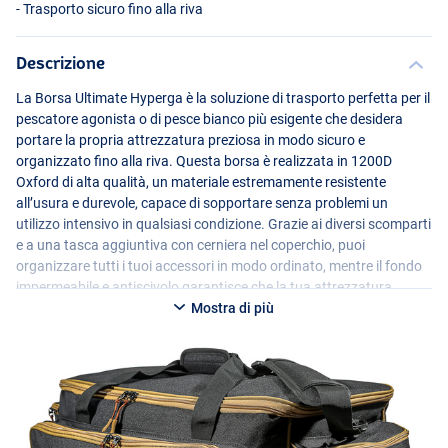
- Trasporto sicuro fino alla riva
Descrizione
La Borsa Ultimate Hyperga è la soluzione di trasporto perfetta per il
pescatore agonista o di pesce bianco più esigente che desidera
portare la propria attrezzatura preziosa in modo sicuro e
organizzato fino alla riva. Questa borsa è realizzata in 1200D
Oxford di alta qualità, un materiale estremamente resistente
all’usura e durevole, capace di sopportare senza problemi un
utilizzo intensivo in qualsiasi condizione. Grazie ai diversi scomparti
e a una tasca aggiuntiva con cerniera nel coperchio, puoi
organizzare tutti i tuoi accessori in modo ordinato, mentre il fondo
impermeabile e antiscivolo garantisce che la tua attrezzatura
rimanga asciutta su superfici bagnate. Con manici robusti e una
Mostra di più
tracolla regolabile, questa borsa offre un eccellente comfort di
trasporto, indipendentemente dalla distanza fino al tuo spot di
pesca.