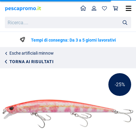
Home
Profilo
Carr
Berkley DEX Long Shot
Prezzo di listino
Ricerca....
13.56
17.90
Tempi di consegna: Da 3 a 5 giorni lavorativi
Esche artificiali minnow
TORNA AI RISULTATI
-25%