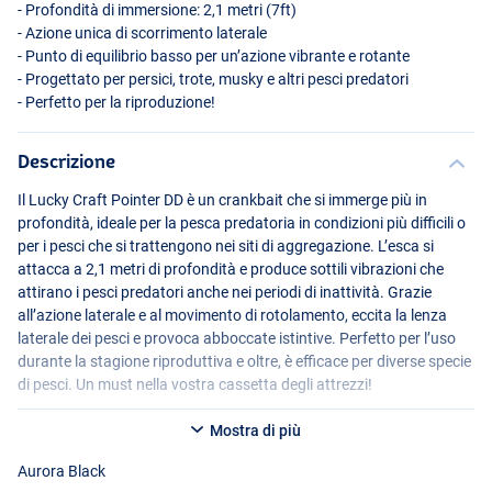
- Profondità di immersione: 2,1 metri (7ft)
- Azione unica di scorrimento laterale
- Punto di equilibrio basso per un’azione vibrante e rotante
- Progettato per persici, trote, musky e altri pesci predatori
- Perfetto per la riproduzione!
Descrizione
Il Lucky Craft Pointer DD è un crankbait che si immerge più in
profondità, ideale per la pesca predatoria in condizioni più difficili o
BE Gill
per i pesci che si trattengono nei siti di aggregazione. L’esca si
attacca a 2,1 metri di profondità e produce sottili vibrazioni che
attirano i pesci predatori anche nei periodi di inattività. Grazie
all’azione laterale e al movimento di rotolamento, eccita la lenza
laterale dei pesci e provoca abboccate istintive. Perfetto per l’uso
durante la stagione riproduttiva e oltre, è efficace per diverse specie
di pesci. Un must nella vostra cassetta degli attrezzi!
Mostra di più
Aurora Black