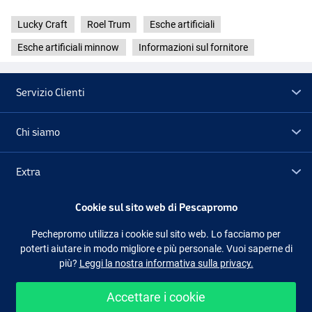
Lucky Craft
Roel Trum
Esche artificiali
Esche artificiali minnow
Informazioni sul fornitore
Servizio Clienti
Chi siamo
BE Gill
Extra
Cookie sul sito web di Pescapromo
Outlet
Pechepromo utilizza i cookie sul sito web. Lo facciamo per
poterti aiutare in modo migliore e più personale. Vuoi saperne di
Seguici
Facebook
Instagram
più?
Leggi la nostra informativa sulla privacy.
Accettare i cookie
Shopping facile e sicuro