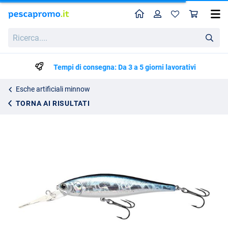
Home
Profilo
Carr
Lucky Craft Pointer 100DD Crankbait 10cm (16.5g)
Ricerca....
17.95
Tempi di consegna: Da 3 a 5 giorni lavorativi
Esche artificiali minnow
TORNA AI RISULTATI