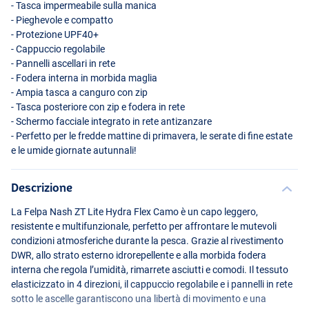
- Tasca impermeabile sulla manica
- Pieghevole e compatto
- Protezione UPF40+
- Cappuccio regolabile
- Pannelli ascellari in rete
- Fodera interna in morbida maglia
- Ampia tasca a canguro con zip
- Tasca posteriore con zip e fodera in rete
- Schermo facciale integrato in rete antizanzare
- Perfetto per le fredde mattine di primavera, le serate di fine estate
e le umide giornate autunnali!
Descrizione
La Felpa Nash ZT Lite Hydra Flex Camo è un capo leggero,
resistente e multifunzionale, perfetto per affrontare le mutevoli
condizioni atmosferiche durante la pesca. Grazie al rivestimento
DWR
, allo strato esterno idrorepellente e alla morbida fodera
interna che regola l’umidità, rimarrete asciutti e comodi. Il tessuto
elasticizzato in 4 direzioni, il cappuccio regolabile e i pannelli in rete
sotto le ascelle garantiscono una libertà di movimento e una