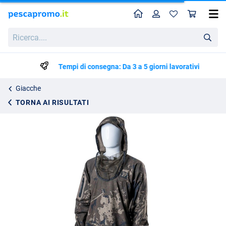
Home
Profilo
Carr
Felpa Nash ZT Lite Hydra Flex Camo
Ricerca....
129.95
Tempi di consegna: Da 3 a 5 giorni lavorativi
Giacche
TORNA AI RISULTATI