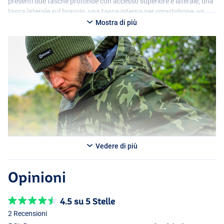
presenti due tasche profonde con accesso superiore e laterale, una
tasca laterale sul braccio, una tasca interna per smartphone, un
cappuccio completamente regolabile, polsini con velcro e un
Mostra di più
elegante distintivo in gomma. Questi vi permetteranno di essere
pronti per la prossima sessione, anche col brutto tempo!
Vedere di più
Opinioni
4.5 su 5 Stelle
2 Recensioni