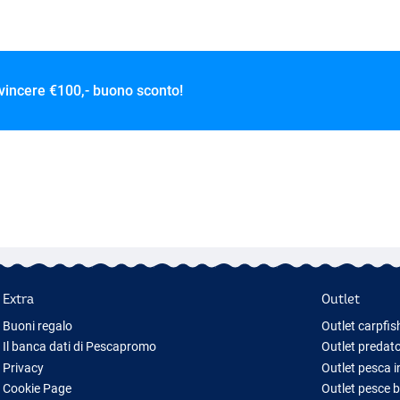
 vincere
€100,- buono sconto!
Extra
Outlet
Buoni regalo
Outlet carpfis
Il banca dati di Pescapromo
Outlet predato
Privacy
Outlet pesca 
Cookie Page
Outlet pesce 