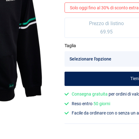
Solo oggi fino al 30% di sconto extra
Prezzo di listino
69.95
Taglia
Tien
Consegna gratuita
per ordini di va
Reso entro
50 giorni
Facile da ordinare con o senza un 