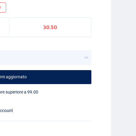
!
30.50
imi aggiornato
lore superiore a 99.00
account