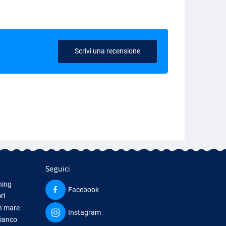
Scrivi una recensione
Seguici
hing
Facebook
ri
in mare
Instagram
bianco