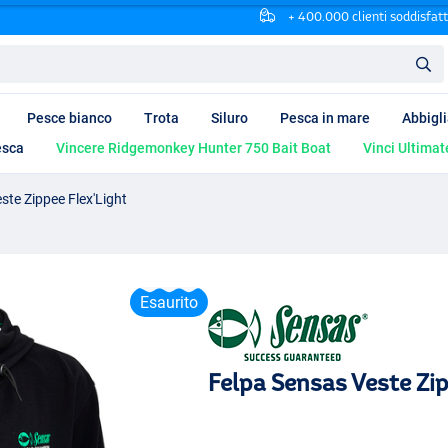
+ 400.000 clienti soddisfatt
Pesce bianco
Trota
Siluro
Pesca in mare
Abbigl
esca
Vincere Ridgemonkey Hunter 750 Bait Boat
Vinci Ultimat
ste Zippee Flex'Light
Esaurito
Felpa Sensas Veste Zip