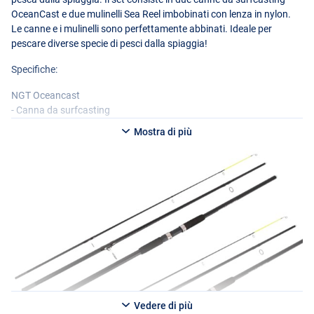
OceanCast e due mulinelli Sea Reel imbobinati con lenza in nylon.
Le canne e i mulinelli sono perfettamente abbinati. Ideale per
pescare diverse specie di pesci dalla spiaggia!
Specifiche:
NGT
Oceancast
- Canna da surfcasting
- Lunghezza: 4.20m
Mostra di più
- Numero di sezioni: 3
- Grammatura: fino a 200 grammi
- Materiale: fibra di vetro
- Manico in due sezioni
- Grandi anelli per lanci lunghi
- Facile da trasportare
- Top colorato e accattivante
- Fornita in una fodera di tessuto
Angling Pursuits Sea Spirit 7000 mulinello da mare con filo
- Mulinello da mare imbobbinato
- Inclusa filo da 20 libbre
Vedere di più
- A prova di acqua salata