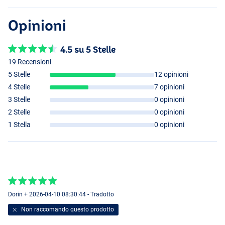
- Rapporto di recupero: 4,1:1
- Capacità della bobina: 0,40 mm/345 m
Opinioni
- Manovella intercambiabile sinistra/destra
- Frizione sul davanti
4.5 su 5 Stelle
- Bilanciato al computer
19 Recensioni
- Sistema antivibrante del rotore
- Facile da usare
5 Stelle
12 opinioni
- Un bel mulinello per un prezzo conveniente!
4 Stelle
7 opinioni
3 Stelle
0 opinioni
2 Stelle
0 opinioni
1 Stella
0 opinioni
Dorin + 2026-04-10 08:30:44 - Tradotto
Non raccomando questo prodotto