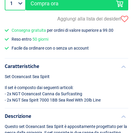
Compra ora
Aggiungi alla lista dei desideri
Consegna gratuita
per ordini di valore superiore a 99.00
Reso entro
50 giorni
Facile da ordinare con o senza un account
Caratteristiche
Set Oceancast Sea Spirit
Il set è composto dai seguenti articoli:
- 2x
NGT
Oceancast Canna da Surfcasting
- 2x
NGT
Sea Spirit 7000 1BB Sea Reel With 20lb Line
Descrizione
Questo set Oceancast Sea Spirit è appositamente progettato per la
pesca dalla spiaggia. Il set consiste in due canne da surfcasting