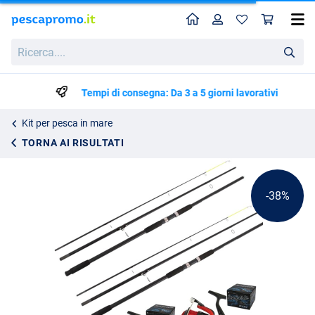
Home
Profilo
Carr
Oceancast Sea Spirit Set
Prezzo di listino
Ricerca....
99.70
159.80
Tempi di consegna: Da 3 a 5 giorni lavorativi
Kit per pesca in mare
TORNA AI RISULTATI
-38%