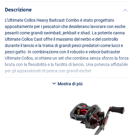
Descrizione
L’Ultimate Collos Heavy Baitcast Combo è stato progettato
appositamente per i pescatori che desiderano lavorare con esche
pesanti come grandi swimbait, jerkbait e shad. La potente canna
Ultimate Collos Cast offre il massimo del nerbo e del controllo
durante il lancio e la traina di grandi pesci predatori come lucci e
pesci gatto. In combinazione con il robusto e veloce baitcaster
Ultimate Collos, si ottiene un set che combina senza sforzo la forza
bruta con la flessibilità e la facilità di lancio. Una potenza affidabile
per gli appassionati di pesca con grandi esche!
Specifiche tecniche:
Mostra di più
Canna Baitcaster Ultimate Collos Cast
- Canna baitcaster
- Ideale per la pesca al luccio con esche di grandi dimensioni
- Ultimate Collos Cast 2,00m / 188g (grammatura 50-150g)
- Ultimate Collos Cast 2,40m / 208g (grammatura 50-200g)
- Numero di sezioni: 2
- Finitura X-Weave