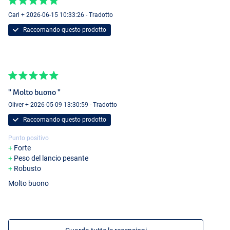
- Dotato di sonaglio
Carl + 2026-06-15 10:33:26 - Tradotto
- Leva di potenza extra inclusa
Raccomando questo prodotto
- Perfetto per lanciare/controllare i lucci con esche di grandi
dimensioni
- La scelta perfetta per i pescatori con big bait!
" Molto buono "
Oliver + 2026-05-09 13:30:59 - Tradotto
Raccomando questo prodotto
Punto positivo
Forte
Peso del lancio pesante
Robusto
Molto buono