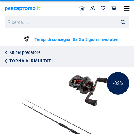
Home
Profilo
Carr
Canna Baitcasting Ultimate Collos Heavy Combo
Prezzo di listino
Ricerca....
137.70
199.90
Tempi di consegna: Da 3 a 5 giorni lavorativi
Kit per predatore
TORNA AI RISULTATI
-32%