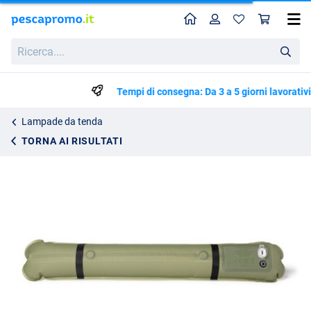
Home
Profilo
Carr
Nash Powerbanx Lampada gonfiabile Lite Bivvy
Ricerca....
49.95
Tempi di consegna: Da 3 a 5 giorni lavorativi
Lampade da tenda
TORNA AI RISULTATI