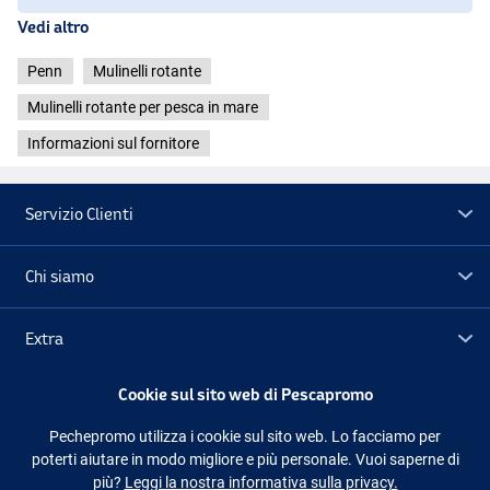
Vedi altro
Penn Rival II 20LWC LC
- Misura: 20
Penn
Mulinelli rotante
- Peso: 541g
- Rapporto di recupero: 5.1:1
Mulinelli rotante per pesca in mare
- Velocità di recupero: 73cm
Informazioni sul fornitore
- Cuscinetti a sfera: 2
- Max drag: 7kg
- Capacità di bobina Mono (m/mm): 435/0.38, 290/0.46, 265/0.49
Servizio Clienti
- Capacità di lenza intrecciata (yd/lb): 865/20, 650/30, 455/50
Penn Rival II 30LW
Chi siamo
- Misura: 30
- Peso: 539g
- Rapporto di recupero: 3.9:1
Extra
- Velocità di recupero: 69cm
- Cuscinetti a sfera: 2
Cookie sul sito web di Pescapromo
- Max drag: 7kg
Outlet
- Capacità di bobina Mono (m/mm): 415/0.49, 340/0.54, 260/0.61
Pechepromo utilizza i cookie sul sito web. Lo facciamo per
- Capacità di lenza intrecciata (yd/lb): 1020/30, 710/50, 590/65
poterti aiutare in modo migliore e più personale. Vuoi saperne di
Seguici
Facebook
Instagram
più?
Leggi la nostra informativa sulla privacy.
Penn Rival II 30LWC LC