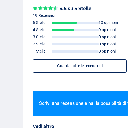
4.5 su 5 Stelle
Daiwa Sweepfire E 2000C
19 Recensioni
– Modello: 2000
5 Stelle
10 opinioni
– Peso: 230g
4 Stelle
9 opinioni
– Capacità bobina: 0.25mm/125m
– Velocità di recupero: 74cm per corsa
3 Stelle
0 opinioni
– Rapporto di trasmissione: 5.3:1
2 Stelle
0 opinioni
1 Stella
0 opinioni
Daiwa Sweepfire E 2500C
– Modello: 2500
Guarda tutte le recensioni
– Peso: 260g
– Capacità bobina: 0.25mm/190m
– Velocità di recupero: 80cm per corsa
– Rapporto di trasmissione: 5.3:1
Scrivi una recensione e hai la possibilità di
Daiwa Sweepfire E 3000C
– Modello: 3000
– Peso: 260g
– Capacità bobina: 0.28mm/220m
Vedi altro