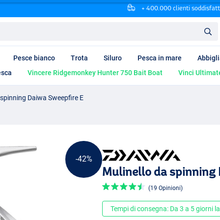
+ 400.000 clienti soddisfatt
Pesce bianco
Trota
Siluro
Pesca in mare
Abbigl
esca
Vincere Ridgemonkey Hunter 750 Bait Boat
Vinci Ultimat
 spinning Daiwa Sweepfire E
-42%
Mulinello da spinning
(19 Opinioni)
Tempi di consegna: Da 3 a 5 giorni la