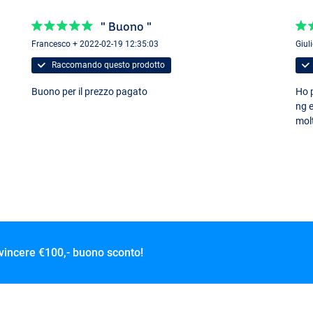
" Buono "
Francesco + 2022-02-19 12:35:03
Giul
Raccomando questo prodotto
Buono per il prezzo pagato
Ho p
ng e
mol
 vincere
€100,- buono sconto!