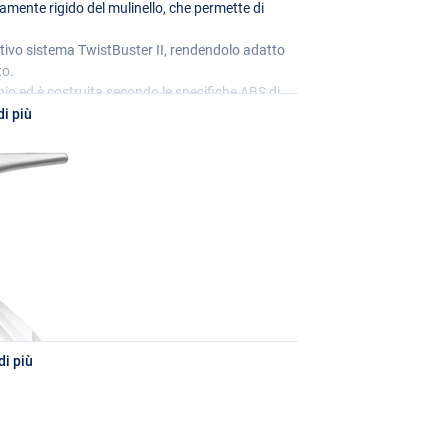
mente rigido del mulinello, che permette di
vativo sistema TwistBuster II, rendendolo adatto
to.
io ed è costruita secondo le specifiche
ABS
di
che anche quando si effettuano forti lanci, non
i più
iscipline.
 cercando un delicato mulinello 1500 per la pesca
esca da carpe, c’è un Daiwa Sweepfire per tutti!
i più