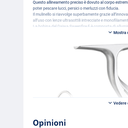
Questo allineamento preciso è dovuto al corpo estrema
poter pescare lucci, persici o merluzzi con fiducia.
Il mulinello si riavvolge superbamente grazie all’inno
all’uso con lenze ultrasottili intrecciate e monofilamen
La bobina del Daiwa Sweepfire E è composta di allumin
Daiwa. L’ABS è un sistema anti-backlash che assicura 
Mostra d
si avverte alcun contraccolpo sulla lenza.
Lo Sweepfire E è un mulinello per pescatori di tutte le d
Disponibile in 8 modelli diversi, quindi sia che tu stia
leggera, sia che tu voglia un più pesante 5000 per la p
Si può scegliere tra:
Daiwa Sweepfire E 1500C
– Modello: 1500
Vedere d
– Peso: 230g
– Capacità bobina: 0.20mm/140m
– Velocità di recupero: 68 cm per corsa
Opinioni
– Rapporto di trasmissione: 5.3:1