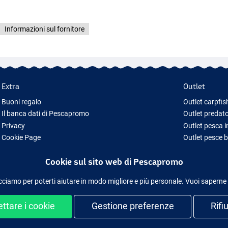
Informazioni sul fornitore
Extra
Outlet
Buoni regalo
Outlet carpfis
Il banca dati di Pescapromo
Outlet predato
Privacy
Outlet pesca 
Cookie Page
Outlet pesce 
Idee regalo pesca
Outlet abbigl
Cookie sul sito web di Pescapromo
Nuova Attrezzatura da Pesca
Attrezzatura da pesca temporaneamente esaurita
cciamo per poterti aiutare in modo migliore e più personale. Vuoi saperne
ttare i cookie
Gestione preferenze
Rifi
uro