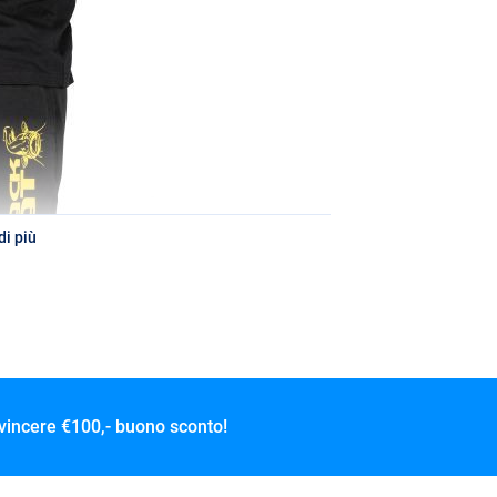
i più
 vincere
€100,- buono sconto!