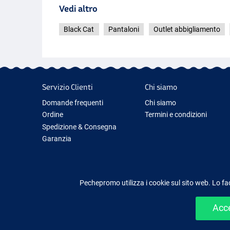
Vedi altro
Black Cat
Pantaloni
Outlet abbigliamento
Servizio Clienti
Chi siamo
Domande frequenti
Chi siamo
Ordine
Termini e condizioni
Spedizione & Consegna
Garanzia
Restituzione & Rimborso
Contattaci
Pechepromo utilizza i cookie sul sito web. Lo fa
Acce
Shopping facile e sic