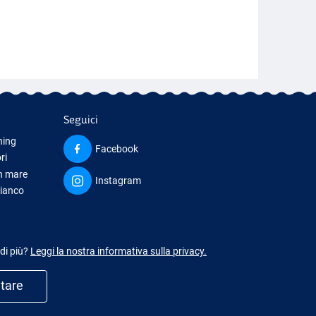
Seguici
hing
Facebook
ri
in mare
Instagram
bianco
iamento
 di più?
Leggi la nostra informativa sulla privacy.
utare