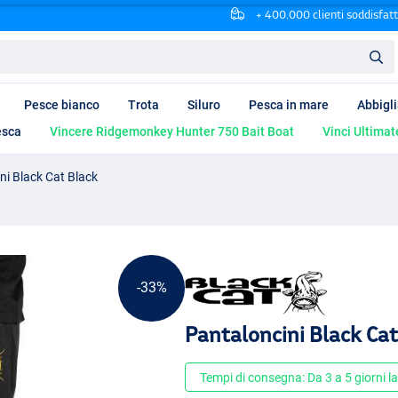
+ 400.000 clienti soddisfatt
Pesce bianco
Trota
Siluro
Pesca in mare
Abbigl
esca
Vincere Ridgemonkey Hunter 750 Bait Boat
Vinci Ultimat
ni Black Cat Black
-33%
Pantaloncini Black Cat
Tempi di consegna: Da 3 a 5 giorni la