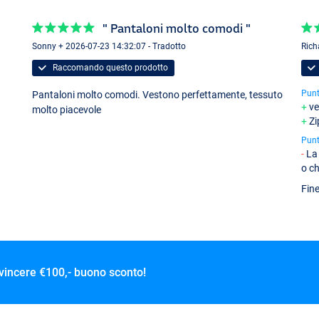
" Pantaloni molto comodi "
Sonny + 2026-07-23 14:32:07 - Tradotto
Rich
Raccomando questo prodotto
Punt
Pantaloni molto comodi. Vestono perfettamente, tessuto
ve
molto piacevole
Zi
Punt
La
o ch
Fin
 vincere
€100,- buono sconto!