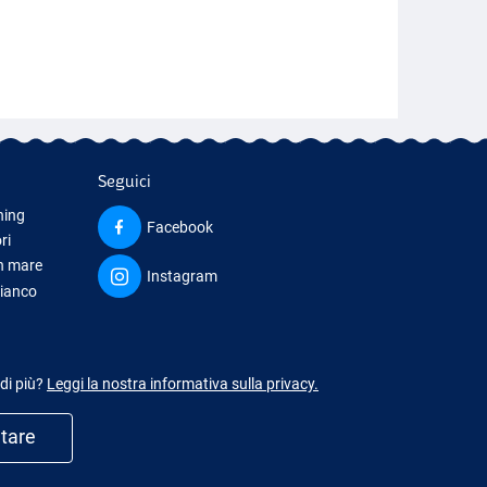
Seguici
hing
Facebook
ri
in mare
Instagram
bianco
iamento
 di più?
Leggi la nostra informativa sulla privacy.
utare