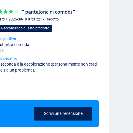
" pantaloncini comodi "
ard + 2025-08-19 07:31:21 - Tradotto
Raccomando questo prodotto
o positivo
stibilità comoda
ps
o negativo
 seconda è la decolorazione (personalmente non cred
e sia un problema).
e
Scrivi una recensione