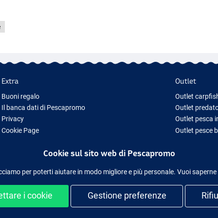
e
Extra
Outlet
Buoni regalo
Outlet carpfis
Il banca dati di Pescapromo
Outlet predato
Privacy
Outlet pesca 
Cookie Page
Outlet pesce 
Idee regalo pesca
Outlet abbigl
Cookie sul sito web di Pescapromo
Nuova Attrezzatura da Pesca
Attrezzatura da pesca temporaneamente esaurita
cciamo per poterti aiutare in modo migliore e più personale. Vuoi saperne
ttare i cookie
Gestione preferenze
Rifi
uro