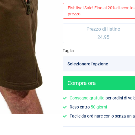
Fishtival Sale! Fino al 20% di sconto
prezzo.
Prezzo di listino
24.95
Taglia
Compra ora
Consegna gratuita
per ordini di va
Reso entro
50 giorni
Facile da ordinare con o senza un 