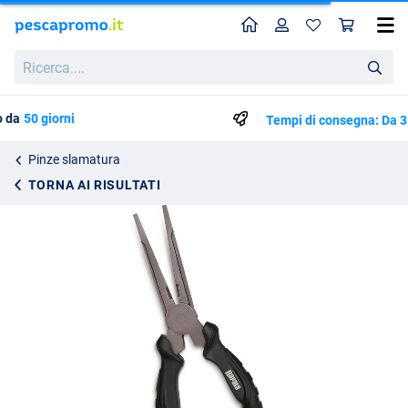
Home
Profilo
Carr
Pinze da Slamatura Rapala Super SS
Ricerca....
29.95
Tempi di consegna: Da 3 a 5 giorni lavorativi
Pinze slamatura
TORNA AI RISULTATI