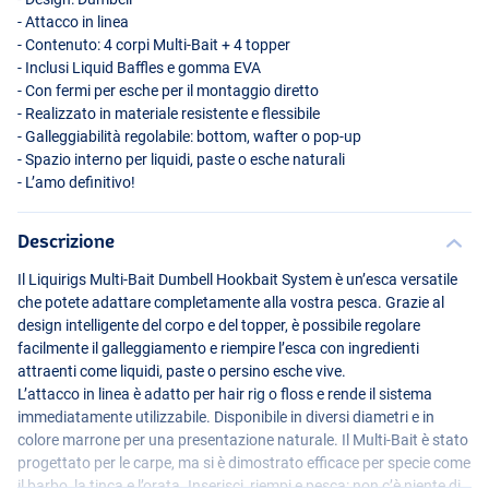
- Attacco in linea
- Contenuto: 4 corpi Multi-Bait + 4 topper
- Inclusi Liquid Baffles e gomma
EVA
- Con fermi per esche per il montaggio diretto
- Realizzato in materiale resistente e flessibile
- Galleggiabilità regolabile: bottom, wafter o pop-up
- Spazio interno per liquidi, paste o esche naturali
- L’amo definitivo!
Descrizione
Il Liquirigs Multi-Bait Dumbell Hookbait System è un’esca versatile
che potete adattare completamente alla vostra pesca. Grazie al
design intelligente del corpo e del topper, è possibile regolare
facilmente il galleggiamento e riempire l’esca con ingredienti
attraenti come liquidi, paste o persino esche vive.
L’attacco in linea è adatto per hair rig o floss e rende il sistema
immediatamente utilizzabile. Disponibile in diversi diametri e in
colore marrone per una presentazione naturale. Il Multi-Bait è stato
progettato per le carpe, ma si è dimostrato efficace per specie come
il barbo, la tinca e l’orata. Inserisci, riempi e pesca: non c’è niente di