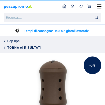
Home
Profilo
Carr
Liquirigs Multi-Bait Dumbell Hookbait System Brown In-Line (4 pezzi)
Ricerca....
Prezzo di listino
14.20
14.95
Tempi di consegna: Da 3 a 5 giorni lavorativi
Pop-ups
TORNA AI RISULTATI
-6%