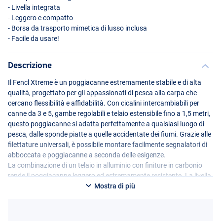
- Livella integrata
- Leggero e compatto
- Borsa da trasporto mimetica di lusso inclusa
- Facile da usare!
Descrizione
Il Fencl Xtreme è un poggiacanne estremamente stabile e di alta
qualità, progettato per gli appassionati di pesca alla carpa che
cercano flessibilità e affidabilità. Con cicalini intercambiabili per
canne da 3 e 5, gambe regolabili e telaio estensibile fino a 1,5 metri,
questo poggiacanne si adatta perfettamente a qualsiasi luogo di
pesca, dalle sponde piatte a quelle accidentate dei fiumi. Grazie alle
filettature universali, è possibile montare facilmente segnalatori di
abboccata e poggiacanne a seconda delle esigenze.
La combinazione di un telaio in alluminio con finiture in carbonio
rende il poggiacanne leggero ed estremamente resistente. La livella
integrata e gli angoli regolabili in continuo assicurano un perfetto
Mostra di più
assetto orizzontale, anche su terreni irregolari. La robusta borsa da
trasporto in dotazione facilita il trasporto e lo stoccaggio. In breve,
un poggiacanne di prima classe per i pescatori più esigenti!