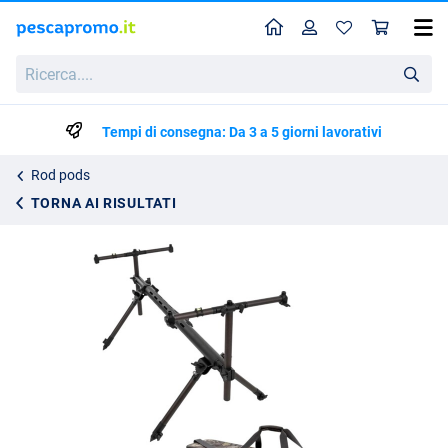
Home
Profilo
Carr
Poggiacanne Fencl Xtreme (3-5 canne)
Ricerca....
619.95
Tempi di consegna: Da 3 a 5 giorni lavorativi
Rod pods
TORNA AI RISULTATI