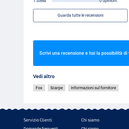
1 Stella
0 opinioni
Guarda tutte le recensioni
Scrivi una recensione e hai la possibilità di
Vedi altro
Fox
Scarpe
Informazioni sul fornitore
Servizio Clienti
Chi siamo
Domande frequenti
Chi siamo