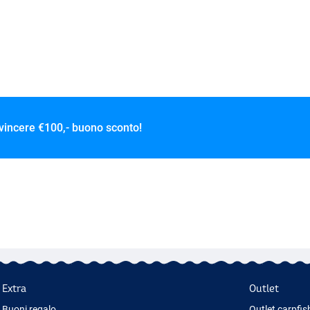
 vincere
€100,- buono sconto!
Extra
Outlet
Buoni regalo
Outlet carpfis