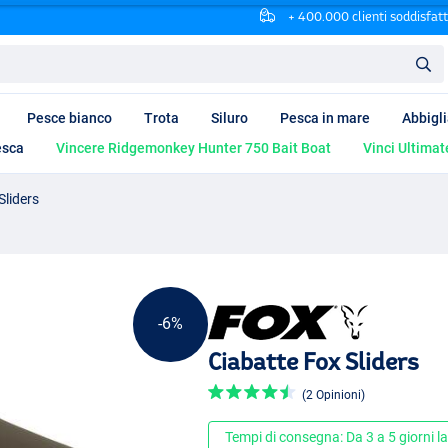
+ 400.000 clienti soddisfatt
Pesce bianco
Trota
Siluro
Pesca in mare
Abbigl
esca
Vincere Ridgemonkey Hunter 750 Bait Boat
Vinci Ultimat
Sliders
-6%
Ciabatte Fox Sliders
(2 Opinioni)
Tempi di consegna: Da 3 a 5 giorni la