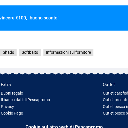
 vincere
€100,- buono sconto!
Shads
Softbaits
Informazioni sul fornitore
Extra
Outlet
Buoni regalo
Outlet carpfis
Il banca dati di Pescapromo
Outlet predato
Privacy
Outlet pesca 
Cookie Page
Outlet pesce 
Idee regalo pesca
Outlet abbigl
Cookie sul sito web di Pescapromo
Nuova Attrezzatura da Pesca