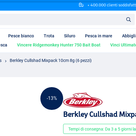
+ 400.000 clienti soddisfatt
Pesce bianco
Trota
Siluro
Pesca in mare
Abbigl
esca
Vincere Ridgemonkey Hunter 750 Bait Boat
Vinci Ultimat
s
Berkley Cullshad Mixpack 10cm 8g (6 pezzi)
-13%
Berkley Cullshad Mixp
Tempi di consegna: Da 3 a 5 giorni la