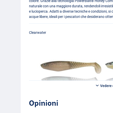
colore. Grazie alla tecnologia PowerBait® Honey Com
naturale con una maggiore durata, rendendoli irresistibil
e lucioperca. Adatti a diverse tecniche e condizioni, s
acque libere, ideali per i pescatori che desiderano otte
Clearwater
Vedere d
Opinioni