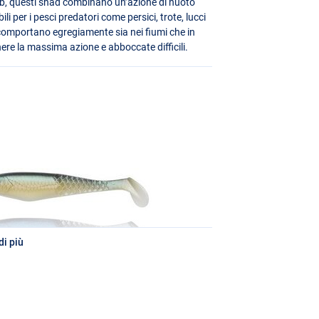
b, questi shad combinano un’azione di nuoto
i per i pesci predatori come persici, trote, lucci
i comportano egregiamente sia nei fiumi che in
nere la massima azione e abboccate difficili.
i più