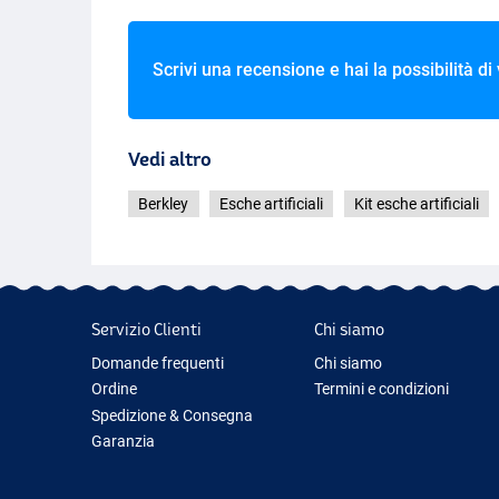
Scrivi una recensione e hai la possibilità di
Vedi altro
Berkley
Esche artificiali
Kit esche artificiali
Servizio Clienti
Chi siamo
Domande frequenti
Chi siamo
Ordine
Termini e condizioni
Spedizione & Consegna
Garanzia
Restituzione & Rimborso
Contattaci