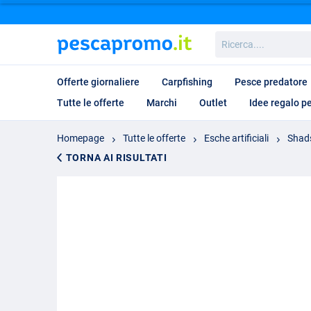
Ricerca....
Offerte giornaliere
Carpfishing
Pesce predatore
Tutte le offerte
Marchi
Outlet
Idee regalo p
Homepage
Tutte le offerte
Esche artificiali
Shad
TORNA AI RISULTATI