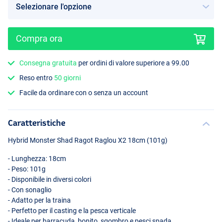
Compra ora
Consegna gratuita
per ordini di valore superiore a 99.00
Abalone Red
Reso entro
50 giorni
Facile da ordinare con o senza un account
Caratteristiche
Hybrid Monster Shad Ragot Raglou X2 18cm (101g)
- Lunghezza: 18cm
- Peso: 101g
- Disponibile in diversi colori
- Con sonaglio
- Adatto per la traina
- Perfetto per il casting e la pesca verticale
- Ideale per barracuda, bonito, sgombro e pesci spada