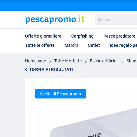
Ricerca....
Offerte giornaliere
Carpfishing
Pesce predatore
Tutte le offerte
Marchi
Outlet
Idee regalo p
Homepage
Tutte le offerte
Esche artificiali
Shad
TORNA AI RISULTATI
Scelta di Pescapromo