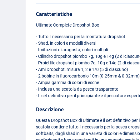
Caratteristiche
Ultimate Complete Dropshot Box
- Tutto il necessario per la montatura dropshot
- Shad, in colori e modelli diversi
- Imitazioni di aragosta, colori multipli
- Cilindro dropshot piombo 7g, 10g e 14g (2 di ciascun
- Proiettile dropshot piombo 7g, 10g e 14g (2 di ciasc
- Ami Dropshot, misura 1, 2 e 1/0 (5 di ciascuno)
- 2 bobine in fluorocarbonio 10m (0.25mm & 0.32mm)
- Ampia gamma di colori di esche
- Inclusa una scatola da pesca trasparente
- Il set definitivo per il principiante e il pescatore espe
Descrizione
Questa Dropshot Box di Ultimate è il set definitivo per
scatola contiene tutto il necessario per la pesca dro
softbaits, dagli shad in una varietà di colori e dimensi
confezionati e ben organizzati in una comoda scatola