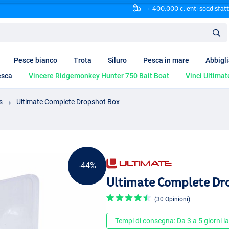
+ 400.000 clienti soddisfatt
Pesce bianco
Trota
Siluro
Pesca in mare
Abbigl
esca
Vincere Ridgemonkey Hunter 750 Bait Boat
Vinci Ultimat
s
Ultimate Complete Dropshot Box
-44%
Ultimate Complete Dr
(30 Opinioni)
Tempi di consegna: Da 3 a 5 giorni la