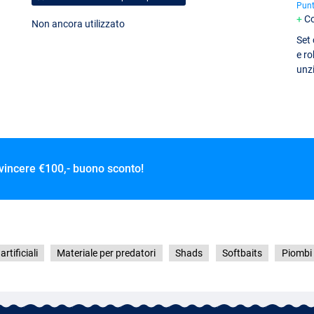
Punt
Co
Non ancora utilizzato
Set 
e ro
unzi
 vincere
€100,- buono sconto!
rtificiali
Materiale per predatori
Shads
Softbaits
Piombi