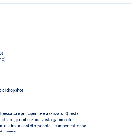
o)
uno)
rto di dropshot
 il pescatore principiante e avanzato. Questa
pshot: ami, piombo e una vasta gamma di
oni alle imitazioni di aragoste. I componenti sono
 da pesca.