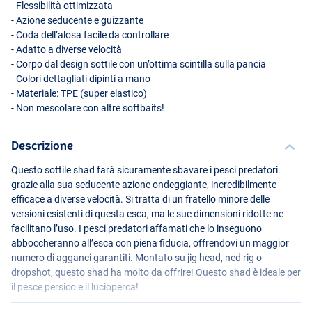
- Flessibilità ottimizzata
- Azione seducente e guizzante
- Coda dell’alosa facile da controllare
- Adatto a diverse velocità
- Corpo dal design sottile con un’ottima scintilla sulla pancia
- Colori dettagliati dipinti a mano
- Materiale:
TPE
(super elastico)
- Non mescolare con altre softbaits!
Descrizione
Questo sottile shad farà sicuramente sbavare i pesci predatori
grazie alla sua seducente azione ondeggiante, incredibilmente
efficace a diverse velocità. Si tratta di un fratello minore delle
versioni esistenti di questa esca, ma le sue dimensioni ridotte ne
facilitano l’uso. I pesci predatori affamati che lo inseguono
abboccheranno all’esca con piena fiducia, offrendovi un maggior
numero di agganci garantiti. Montato su jig head, ned rig o
dropshot, questo shad ha molto da offrire! Questo shad è ideale per
il pesce persico e il lucioperca!