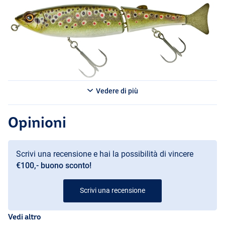
strutture e rive alberate. Per rendere l’esca ancora più versatile, è
possibile aggiungere un John Weight sulla girella per esplorare
strati d’acqua più profondi. Questa Swimbait è tecnicamente
avanzata e allo stesso tempo facile da pescare!
Vedere di più
Carp
Opinioni
Scrivi una recensione e hai la possibilità di vincere
Nothern Pike
€100,- buono sconto!
Scrivi una recensione
Vedi altro