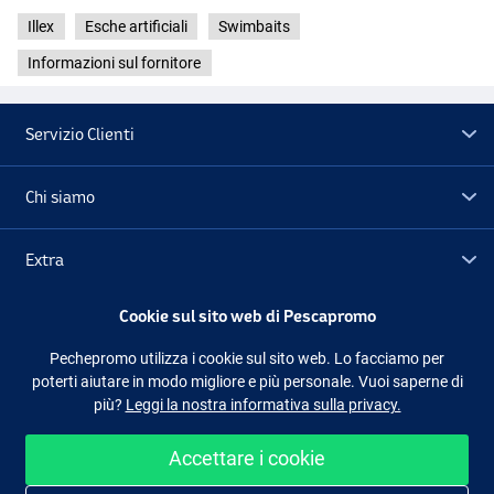
Illex
Esche artificiali
Swimbaits
Informazioni sul fornitore
Servizio Clienti
Chi siamo
Fire Perch
Extra
Cookie sul sito web di Pescapromo
Outlet
Pechepromo utilizza i cookie sul sito web. Lo facciamo per
poterti aiutare in modo migliore e più personale. Vuoi saperne di
Seguici
Facebook
Instagram
più?
Leggi la nostra informativa sulla privacy.
Rudd
Accettare i cookie
Shopping facile e sicuro