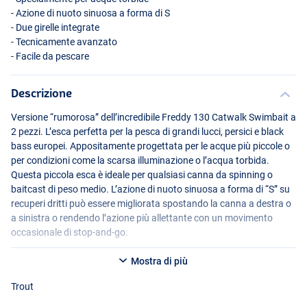
- Azione di nuoto sinuosa a forma di S
- Due girelle integrate
- Tecnicamente avanzato
- Facile da pescare
Descrizione
Versione “rumorosa” dell’incredibile Freddy 130 Catwalk Swimbait a
2 pezzi. L’esca perfetta per la pesca di grandi lucci, persici e black
bass europei. Appositamente progettata per le acque più piccole o
Fire Perch
per condizioni come la scarsa illuminazione o l’acqua torbida.
Questa piccola esca è ideale per qualsiasi canna da spinning o
baitcast di peso medio. L’azione di nuoto sinuosa a forma di “S” su
recuperi dritti può essere migliorata spostando la canna a destra o
a sinistra o rendendo l’azione più allettante con un movimento
occasionale di stop-and-go.
Le due girelle integrate da 30 libbre ruotano di 360 gradi, riducendo
Mostra di più
gli impigliamenti e mantenendo gli ami in posizione durante i
combattimenti acrobatici. Ha la densità per lanciare lontano e con
Trout
precisione ed è ideale per la pesca intorno a letti di erbacce,