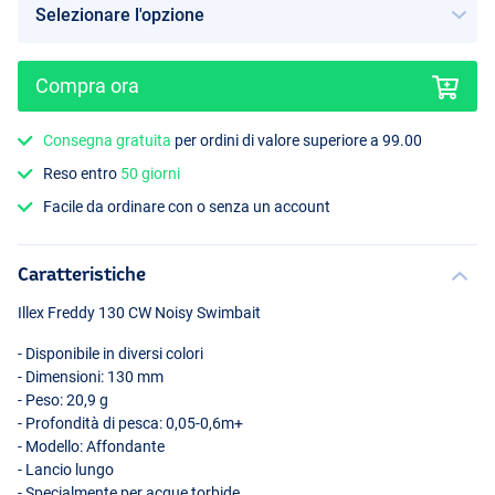
Compra ora
Consegna gratuita
per ordini di valore superiore a 99.00
Carp
Reso entro
50 giorni
Facile da ordinare con o senza un account
Caratteristiche
Illex Freddy 130 CW Noisy Swimbait
- Disponibile in diversi colori
- Dimensioni: 130 mm
- Peso: 20,9 g
- Profondità di pesca: 0,05-0,6m+
- Modello: Affondante
- Lancio lungo
- Specialmente per acque torbide