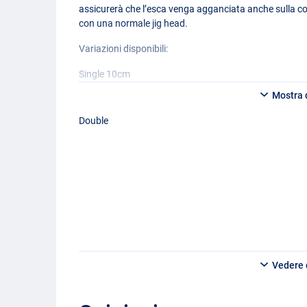
assicurerà che l’esca venga agganciata anche sulla c
con una normale jig head.
Variazioni disponibili:
Single 10cm
Mostra d
- Lunghezza: 10cm
- Numero di ancorette: 1
Double
- Diametro: 0.36mm
- Taglia ancoretta: 6
Double 12,5cm
- Lunghezza: 12,5cm
- Numero di ancorette: 2
- 0,36mm
- Taglia ancoretta frontale: 4
- Taglia ancoretta retro: 6
Vedere d
Double 15cm
- Lunghezza: 15cm