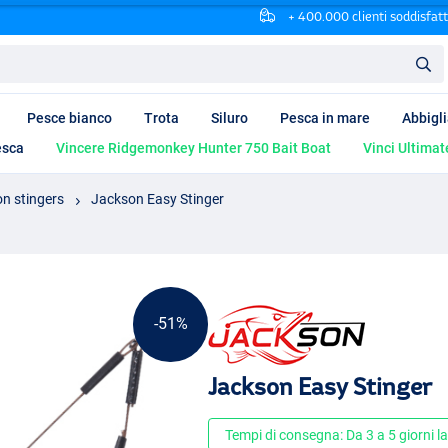
+ 400.000 clienti soddisfatt
Pesce bianco
Trota
Siluro
Pesca in mare
Abbigl
esca
Vincere Ridgemonkey Hunter 750 Bait Boat
Vinci Ultimat
on stingers
Jackson Easy Stinger
-51%
Jackson Easy Stinger
Tempi di consegna: Da 3 a 5 giorni la