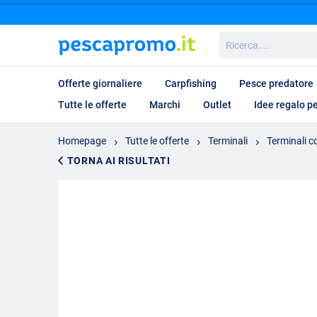
Ricerca....
Offerte giornaliere
Carpfishing
Pesce predatore
Tutte le offerte
Marchi
Outlet
Idee regalo p
Homepage
Tutte le offerte
Terminali
Terminali c
TORNA AI RISULTATI