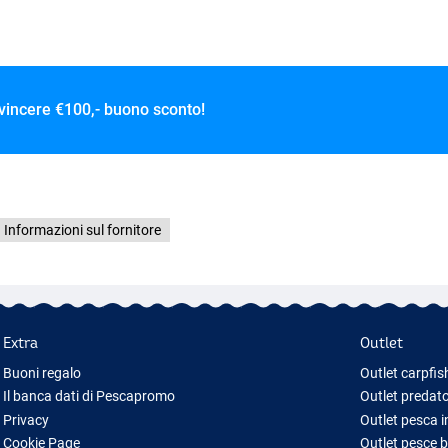
 vincere
€100,- buono sconto!
Informazioni sul fornitore
Extra
Outlet
Buoni regalo
Outlet carpfis
Il banca dati di Pescapromo
Outlet predato
Privacy
Outlet pesca 
Cookie Page
Outlet pesce 