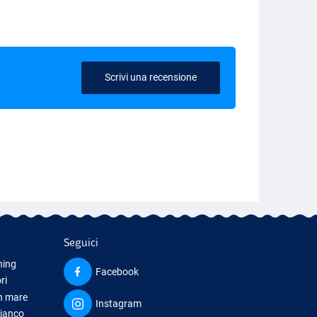
Scrivi una recensione
Seguici
hing
Facebook
ri
in mare
Instagram
bianco