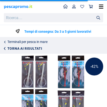
Home
Profilo
Carr
Ultimate Sea Rig Mix Pack (8pcs)
Prezzo di listino
Ricerca....
16.10
27.60
Tempi di consegna: Da 3 a 5 giorni lavorativi
Terminali per pesca in mare
TORNA AI RISULTATI
-42%