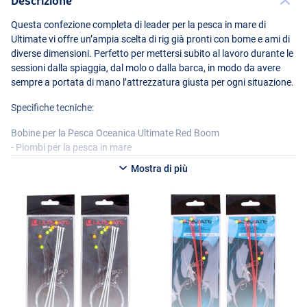
Descrizione
Questa confezione completa di leader per la pesca in mare di
Ultimate vi offre un’ampia scelta di rig già pronti con bome e ami di
diverse dimensioni. Perfetto per mettersi subito al lavoro durante le
sessioni dalla spiaggia, dal molo o dalla barca, in modo da avere
sempre a portata di mano l’attrezzatura giusta per ogni situazione.
Specifiche tecniche:
Bobine per la Pesca Oceanica Ultimate Red Boom
- Piombi per la pesca in mare
- Lunghezza: 150 cm
Mostra di più
- Annodato con nylon da 0,35 e 0,60 mm
- Dotato di 3 ami
- Ami in plastica Red Boom
- Girella per montare il piombo
- Perline per una maggiore attrazione
- Adatto a tutti i tipi di pesci di mare
Ultimate Sea Rig Boom Luminoso
- Paternoster
- Lunghezza: 150 cm