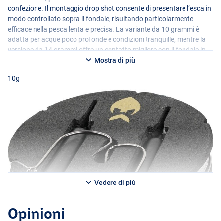
confezione. Il montaggio drop shot consente di presentare l’esca in
modo controllato sopra il fondale, risultando particolarmente
efficace nella pesca lenta e precisa. La variante da 10 grammi è
adatta per acque poco profonde e condizioni tranquille, mentre la
versione da 14 grammi offre un contatto migliore con il fondale in
acque più profonde, con vento o leggera corrente. I rig sono adatti
Mostra di più
per l’uso sia dalla riva che dalla barca e vengono forniti su una
10g
bobina
EVA
riutilizzabile per un’archiviazione ordinata e un rapido
cambio sul posto.
Vedere di più
Opinioni